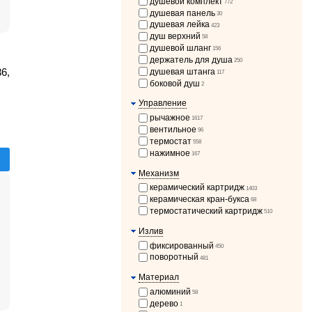
душевой комплект
772
душевая панель
30
душевая лейка
423
душ верхний
58
душевой шланг
156
держатель для душа
250
6,
душевая штанга
117
боковой душ
2
Управление
рычажное
1617
вентильное
96
термостат
558
нажимное
167
Механизм
керамический картридж
1403
керамическая кран-букса
68
термостатический картридж
510
Излив
фиксированный
450
поворотный
481
Материал
алюминий
58
дерево
1