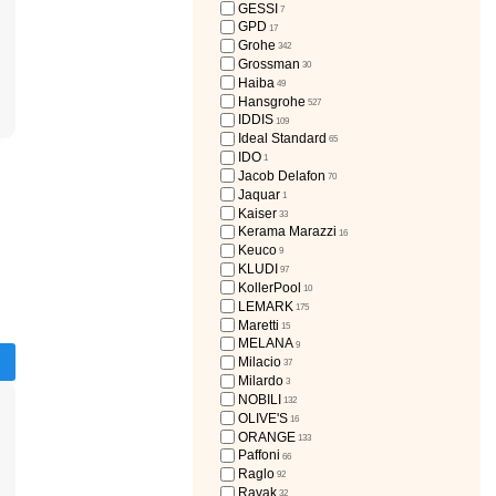
GESSI
7
GPD
17
Grohe
342
Grossman
30
Haiba
49
Hansgrohe
527
IDDIS
109
Ideal Standard
65
IDO
1
Jacob Delafon
70
Jaquar
1
Kaiser
33
Kerama Marazzi
16
Keuco
9
KLUDI
97
KollerPool
10
LEMARK
175
Maretti
15
MELANA
9
Milacio
37
Milardo
3
NOBILI
132
OLIVE'S
16
ORANGE
133
Paffoni
66
Raglo
92
Ravak
32