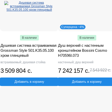
Суперцена −4%
В наличии
В наличии
Душевая система встраиваемая
Душ верхний с настенным
Grossman Style 501.K35.05.100
кронштейном Bossini Cosmo
хром глянцевый
H70596I.073
встраиваемый; душевая стойка
настенный; душ верхний
3 509 804 с.
7 242 157 с.
7 543 922 с.
Добавить в корзину
Добавить в корзину