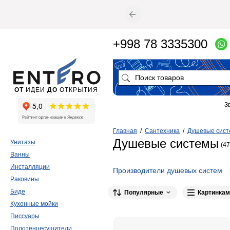
+998 78 3335300
ОТ
ИДЕИ
ДО
ОТКРЫТИЯ
З
Главная
/
Сантехника
/
Душевые сис
Душевые системы
Унитазы
(47
Ванны
Инсталляции
Производители душевых систем
Раковины
LEMARK
184
Splenka
150
NOBIL
Биде
Популярные
Картинкам
Raglo
92
ORANGE
87
Paffoni
86
Кухонные мойки
VODA
55
KLUDI
53
Haiba
49
Писсуары
Полотенцесушители
34
34
34