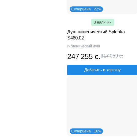
Суперцена −22%
В наличии
Душ гигиенический Splenka
S460.02
гигиенический душ
247 255 с.
317 059 с.
Добавить в корзину
Суперцена −16%