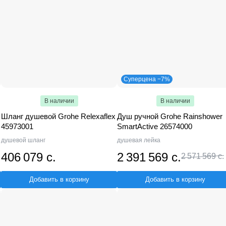
E.C.A.
VIKO
Kaiser
Villeroy & Boch
Fmark
me
27
Dorff
27
Grossman
26
Kerama Marazzi
23
BRAVAT
22
OLIVE'S
15
Agger
15
WesnaArt
15
Fiore
13
Taliente
13
Keuco
11
Vidima
10
Bien
10
GESSI
9
D-lin
8
BelBagno
ANA
2
Decoroom
2
IDO
1
Milardo
1
Суперцена −7%
В наличии
В наличии
Шланг душевой Grohe Relexaflex
Душ ручной Grohe Rainshower
45973001
SmartActive 26574000
душевой шланг
душевая лейка
406 079 с.
2 391 569 с.
2 571 569 с.
Добавить в корзину
Добавить в корзину