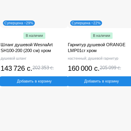
Суперцена −29%
Суперцена −22%
В наличии
В наличии
Шланг душевой WesnaArt
Гарнитур душевой ORANGE
SH100-200 (200 см) хром
LMP01cr хром
душевой шланг
настенный; душевой гарнитур
143 726 с.
160 000 с.
202 353 с.
205 099 с.
Добавить в корзину
Добавить в корзину