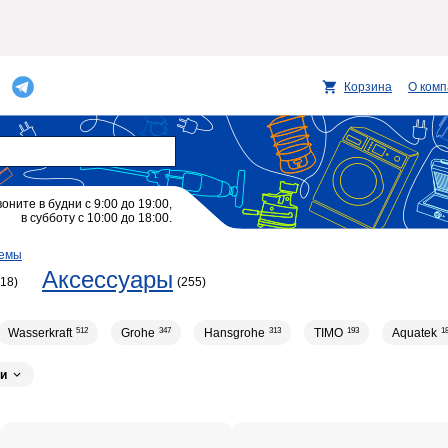
Корзина
О ком
воните в будни с 9:00 до 19:00,
в субботу с 10:00 до 18:00.
темы
Аксессуары
18)
(255)
Wasserkraft
512
Grohe
347
Hansgrohe
313
TIMO
193
Aquatek
1
I
145
CEZARES
136
Bronze de Luxe
112
Bossini
96
IDDIS
92
и
ESKO
70
WEBERT
69
Ideal Standard
65
Jacob Delafon
63
Damixa
45
D&K
41
FASHUN
41
RUSH
39
AM.PM
38
Mila
32
32
30
30
30