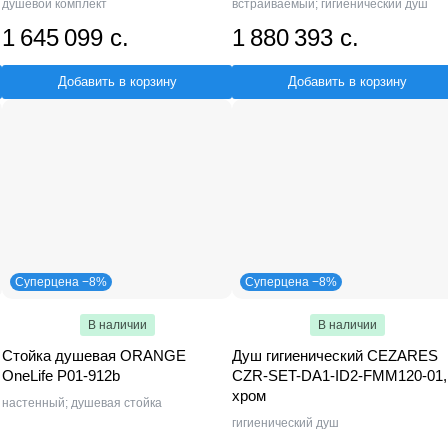
душевой комплект
встраиваемый; гигиенический душ
1 645 099 с.
1 880 393 с.
Добавить в корзину
Добавить в корзину
Суперцена −8%
Суперцена −8%
В наличии
В наличии
Стойка душевая ORANGE
Душ гигиенический CEZARES
OneLife P01-912b
CZR-SET-DA1-ID2-FMM120-01,
хром
настенный; душевая стойка
гигиенический душ