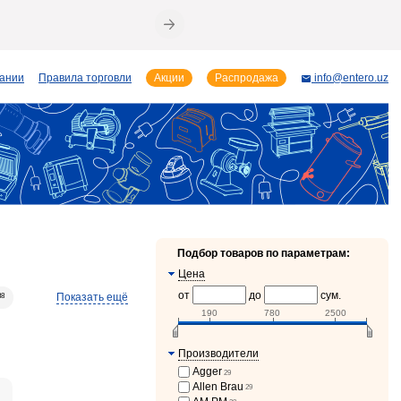
пании
Правила торговли
Акции
Распродажа
info@entero.uz
Подбор товаров по параметрам:
Цена
от
до
сум.
Показать ещё
88
190
780
2500
Производители
Agger
29
cio
37
Allen Brau
29