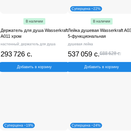
Суперцена −22%
В наличии
В наличии
Держатель для душа Wasserkraft
Лейка душевая Wasserkraft A03
A011 хром
5-функциональная
настенный; держатель для душа
душевая лейка
293 726 с.
537 059 с.
688 628 с.
Добавить в корзину
Добавить в корзину
Суперцена −19%
Суперцена −24%