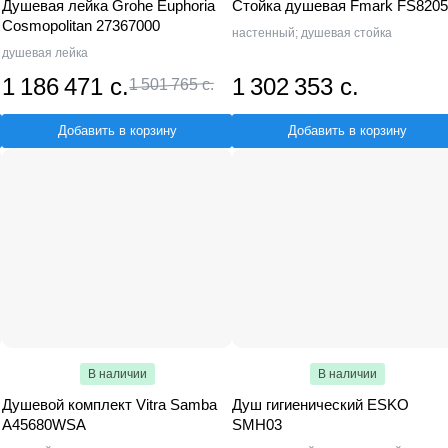
Душевая лейка Grohe Euphoria
Стойка душевая Fmark FS8205
Cosmopolitan 27367000
настенный; душевая стойка
душевая лейка
1 186 471 с.
1 302 353 с.
1 501 765 с.
Добавить в корзину
Добавить в корзину
В наличии
В наличии
Душевой комплект Vitra Samba
Душ гигиенический ESKO
A45680WSA
SMH03