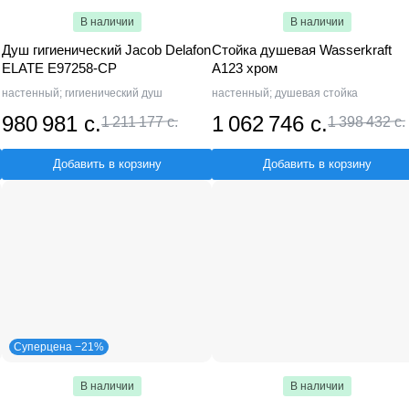
В наличии
В наличии
Душ гигиенический Jacob Delafon
Стойка душевая Wasserkraft
ELATE E97258-CP
A123 хром
настенный; гигиенический душ
настенный; душевая стойка
980 981 с.
1 062 746 с.
1 211 177 с.
1 398 432 с.
Добавить в корзину
Добавить в корзину
Суперцена −21%
В наличии
В наличии