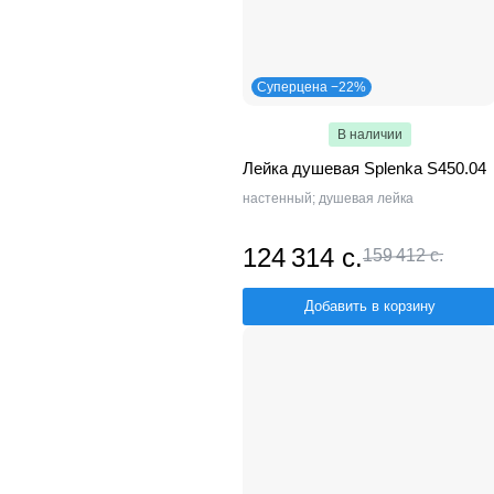
Суперцена −22%
В наличии
Лейка душевая Splenka S450.04
настенный; душевая лейка
124 314 с.
159 412 с.
Добавить в корзину