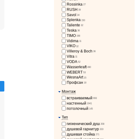
Rossinka
27
RUSH
39
Savol
34
Splenka
150
Taliente
32
Teska
36
TIMO
198
Vidima
11
VIKO
32
Villeroy & Boch
36
Vitra
11
VODA
52
Wasserkraft
490
WEBERT
53
WesnaArt
15
Профсан
18
Монтаж
встраиваемый
693
настенный
1941
потолочный
145
Тип
гигиенический душ
208
душевой гарнитур
333
душевая стойка
271