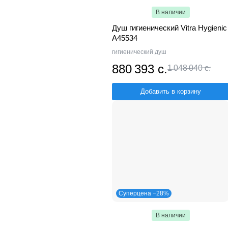
В наличии
Душ гигиенический Vitra Hygienic
A45534
гигиенический душ
880 393 с.
1 048 040 с.
Добавить в корзину
Суперцена −28%
В наличии