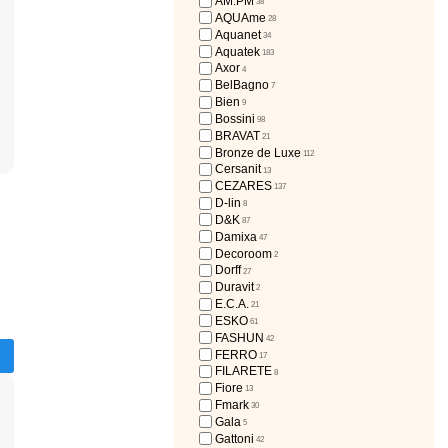
AM.PM
38
AQUAme
28
Aquanet
34
Aquatek
183
Axor
4
BelBagno
7
7
Bien
9
Bossini
98
BRAVAT
21
Bronze de Luxe
112
Cersanit
13
CEZARES
137
D-lin
8
D&K
87
Damixa
47
Decoroom
2
Dorff
27
Duravit
2
E.C.A.
21
ESKO
61
FASHUN
42
FERRO
17
FILARETE
8
Fiore
13
Fmark
30
Gala
5
Gattoni
42