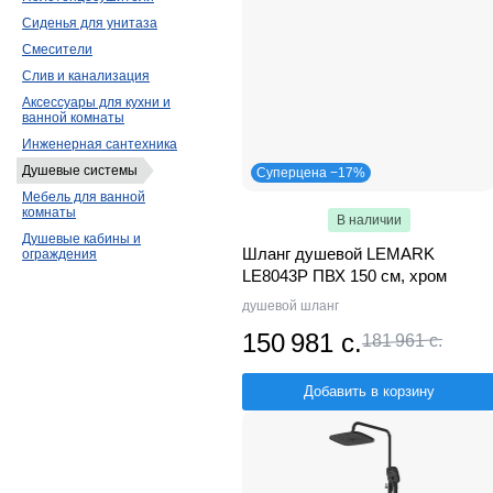
Ravak
Allen Brau
Savol
Сиденья для унитаза
Aquanet
28
Rossinka
27
AQUA
Смесители
Профсан
18
Teska
18
Gattoni
15
Слив и канализация
GPD
12
Cersanit
12
Maretti
12
Аксессуары для кухни и
ванной комнаты
Gala
6
Vitra
5
Axor
3
MEL
Инженерная сантехника
Душевые системы
Суперцена −17%
Мебель для ванной
комнаты
В наличии
Душевые кабины и
Шланг душевой LEMARK
ограждения
LE8043P ПВХ 150 см, хром
душевой шланг
150 981 с.
181 961 с.
Добавить в корзину