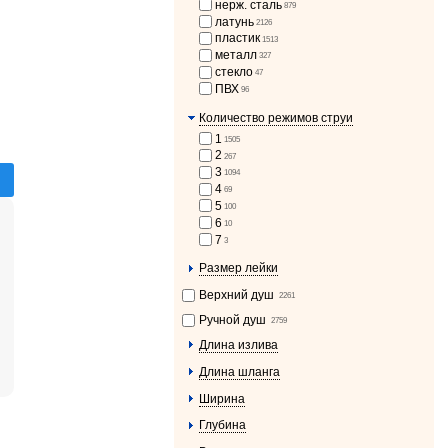
нерж. сталь
879
латунь
2126
пластик
1513
металл
327
стекло
47
ПВХ
96
Количество режимов струи
1
1505
2
267
3
1094
4
69
5
100
6
10
7
3
Размер лейки
Верхний душ
2261
Ручной душ
2759
Длина излива
Длина шланга
Ширина
Глубина