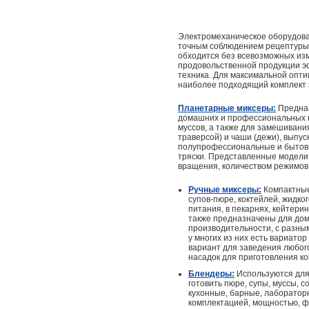
Электромеханическое оборудован
точным соблюдением рецептуры 
обходится без всевозможных изм
продовольственной продукции э
техника. Для максимальной опт
наиболее подходящий комплект 
Планетарные миксеры:
Предна
домашних и профессиональных ку
муссов, а также для замешивани
траверсой) и чаши (дежи), выпу
полупрофессиональные и бытовы
тряски. Представленные модели 
вращения, количеством режимов 
Ручные миксеры:
Компактные
супов-пюре, коктейлей, жидко
питания, в пекарнях, кейтери
также предназначены для дом
производительности, с разны
у многих из них есть вариато
вариант для заведения любо
насадок для приготовления к
Блендеры:
Используются для
готовить пюре, супы, муссы,
кухонные, барные, лабораторн
комплектацией, мощностью, ф