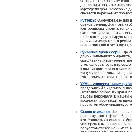
Отвечают требованиям санита
для тёрки и протирки, нарезки
картофеля фри. Некоторые ди
свежести нарезаемых продукт
Куттеры:
Оборудование для из
орехов, зелени, фруктов), не
контролировать консистенцию
сэкономить время персонала 
отличаются друг от друга мо
наличием импульсного режима.
использовании и безопасна, 
Кухонные процессоры:
Предн
других заведениях общепита,
смешивание, измельчение, на
этом однородность и высокое 
конструкцией, комплектацией
импульсного режима, мощность
счёт наличия автоматического
УКМ — универсальные кухо
предприятий общепита, выполн
Позволяет сократить время п
работы персонала. В нашем к
мощности, производительност
простотой обслуживания, эрг
Соковыжималки:
Предназначе
используются в сфере общест
кейтеринговых компаниях, бар
универсальные и специализир
полуавтоматические) и механ