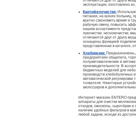
отличаются друг от друга мо
эксплуатации, изготовлено из
Картофелечистки:
Использую
питания, на кухнях больниц, 
кратно сэкономить время и т
рабочую смену, повысить эффе
нашем ассортименте предста
лукочистки, чеснокочистки, 
отличаются друг от друга мо
оснащены функцией подключени
представленная в каталоге, о
Хлеборезки:
Предназначены д
предприятиях общепита, торг
полуавтоматические и автома
производительности. В ассор
бюджетных моделей для небо
производств хлебобулочных из
автоматической регулировки т
толкателя. Некоторые устрой
аксессуаров и дополнительны
Интернет-магазин ENTERO предл
аппараты для очистки моллюсков
отходов, овоскопы, сыротёрки и
наличие удобных фильтров в каж
любой задачи, исходя из доступ