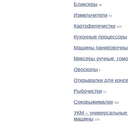
Бликсеры
38
Измельчители
53
Картофелечистки
325
Кухонные процессоры
Машины панировочны
Миксеры ручные, гом
Овоскопы
6
Открывалки для конс
Рыбочистки
21
Соковыжималки
390
УКМ – универсальные
машины
100