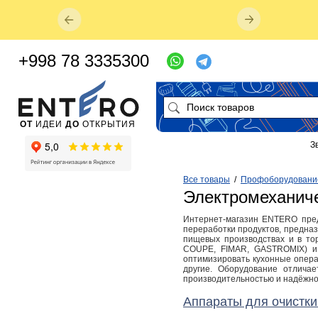
+998 78 3335300
ОТ
ИДЕИ
ДО
ОТКРЫТИЯ
З
Все товары
/
Профоборудовани
Электромеханич
Интернет-магазин ENTERO пред
переработки продуктов, предна
пищевых производствах и в то
COUPE, FIMAR, GASTROMIX) и
оптимизировать кухонные операц
другие. Оборудование отлича
производительностью и надёжно
Аппараты для очистк