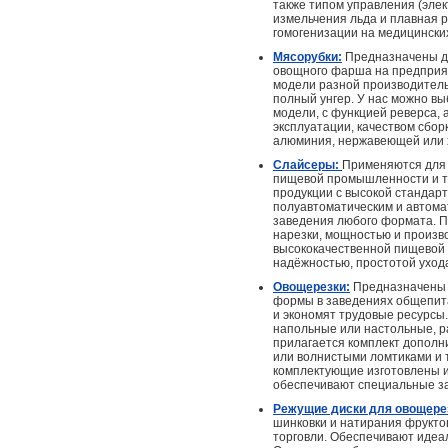
также типом управления (эле
измельчения льда и плавная 
гомогенизации на медицински
Мясорубки:
Предназначены дл
овощного фарша на предприя
модели разной производительн
полный унгер. У нас можно в
модели, с функцией реверса, 
эксплуатации, качеством сбор
алюминия, нержавеющей или х
Слайсеры:
Применяются для 
пищевой промышленности и т
продукции с высокой стандарт
полуавтоматическим и автома
заведения любого формата. П
нарезки, мощностью и произв
высококачественной пищевой 
надёжностью, простотой ухода
Овощерезки:
Предназначены д
формы в заведениях общепит
и экономят трудовые ресурсы
напольные или настольные, р
прилагается комплект дополни
или волнистыми ломтиками и т
комплектующие изготовлены и
обеспечивают специальные з
Режущие диски для овощере
шинковки и натирания фруктов
торговли. Обеспечивают идеа