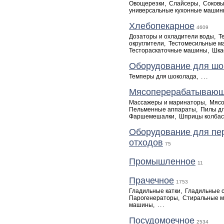
Овощерезки
,
Слайсеры
,
Соков
универсальные кухонные маши
Хлебопекарное
4609
Дозаторы и охладители воды
,
Т
округлители
,
Тестомесильные 
Тестораскаточные машины
,
Шка
Оборудование для шо
Темперы для шоколада
,
...
Мясоперерабатываю
Массажеры и маринаторы
,
Мясо
Пельменные аппараты
,
Пилы дл
Фаршемешалки
,
Шприцы колба
Оборудование для пе
отходов
75
Промышленное
11
Прачечное
1753
Гладильные катки
,
Гладильные 
Парогенераторы
,
Стиральные 
машины
,
...
Посудомоечное
2534