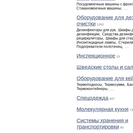
Посудомоечные машины с фронт
Стаканомоечные машины
,
...
Оборудование для де
очистки
1262
Дезинфекторы для рук
,
Шкафы д
дезинфекции
,
Средства дезинф
рециркуляторы
,
Шкафы для сте
Инсектицидные лампы
,
Стерили
Подогреватели полотенец
,
...
Инспекционное
23
Шведские столы и са
Оборудование для ке
Термоподносы
,
Термосумки
,
Бан
Термоконтейнеры
,
...
Спецодежда
667
Молекулярная кухня
7
Системы хранения и
транспортировки
90