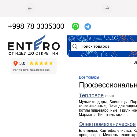
+998 78 3335300
ОТ
ИДЕИ
ДО
ОТКРЫТИЯ
З
Все товары
Профессиональн
Тепловое
23068
Мультихолдеры
,
Блинницы
,
Пар
конвекционные
,
Печи для пиццы
Котлы пищеварочные
,
Грили ко
Мармиты
,
Кипятильники
,
...
Электромеханическое
Блендеры
,
Картофелечистки
,
К
процессоры
,
Миксеры планета