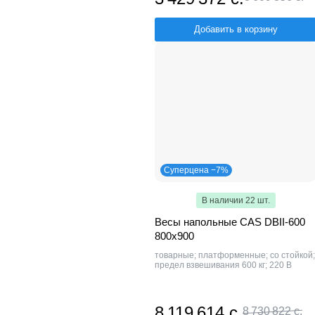
Добавить в корзину
Суперцена −7%
В наличии 22 шт.
Весы напольные CAS DBII-600
800x900
товарные; платформенные; со стойкой;
предел взвешивания 600 кг; 220 В
8 119 614 с.
8 730 822 с.