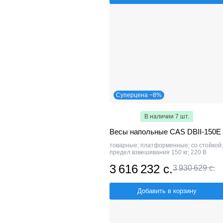
Суперцена −8%
В наличии 7 шт.
Весы напольные CAS DBII-150E
товарные; платформенные; со стойкой;
предел взвешивания 150 кг; 220 В
3 616 232 с.
3 930 629 с.
Добавить в корзину