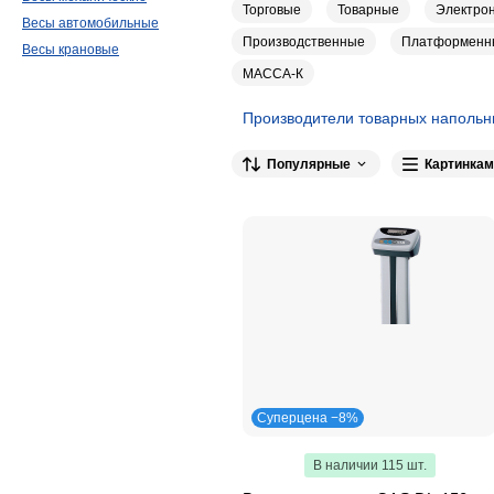
Торговые
Товарные
Электро
Весы автомобильные
Производственные
Платформенн
Весы крановые
МАССА-К
Производители товарных напольн
CAS
143
Мехэлектрон-М
103
С
Популярные
Картинкам
Mertech
32
Foodatlas
11
Суперцена −8%
В наличии 115 шт.