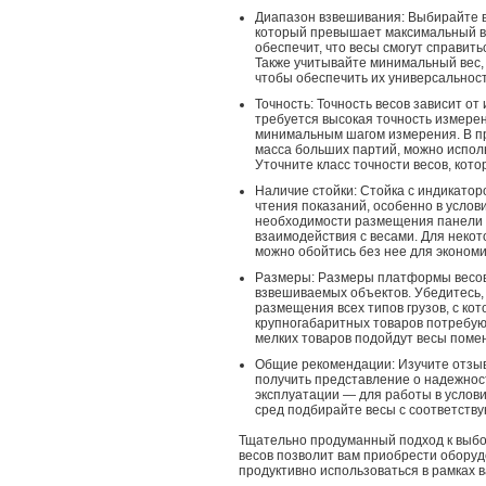
Диапазон взвешивания: Выбирайте 
который превышает максимальный ве
обеспечит, что весы смогут справить
Также учитывайте минимальный вес, 
чтобы обеспечить их универсальност
Точность: Точность весов зависит от
требуется высокая точность измерен
минимальным шагом измерения. В п
масса больших партий, можно испол
Уточните класс точности весов, кот
Наличие стойки: Стойка с индикатор
чтения показаний, особенно в услов
необходимости размещения панели 
взаимодействия с весами. Для некот
можно обойтись без нее для экономи
Размеры: Размеры платформы весов
взвешиваемых объектов. Убедитесь,
размещения всех типов грузов, с ко
крупногабаритных товаров потребую
мелких товаров подойдут весы поме
Общие рекомендации: Изучите отзыв
получить представление о надежнос
эксплуатации — для работы в услов
сред подбирайте весы с соответств
Тщательно продуманный подход к выб
весов позволит вам приобрести оборуд
продуктивно использоваться в рамках 