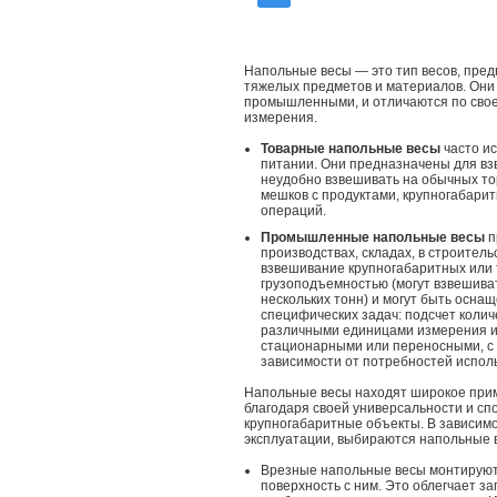
Напольные весы — это тип весов, пре
тяжелых предметов и материалов. Они м
промышленными, и отличаются по свое
измерения.
Товарные напольные весы
часто ис
питании. Они предназначены для вз
неудобно взвешивать на обычных то
мешков с продуктами, крупногабаритн
операций.
Промышленные напольные весы
п
производствах, складах, в строительс
взвешивание крупногабаритных или 
грузоподъемностью (могут взвешиват
нескольких тонн) и могут быть осн
специфических задач: подсчет колич
различными единицами измерения и
стационарными или переносными, с
зависимости от потребностей испол
Напольные весы находят широкое при
благодаря своей универсальности и с
крупногабаритные объекты. В зависимо
эксплуатации, выбираются напольные 
Врезные напольные весы монтируютс
поверхность с ним. Это облегчает заг