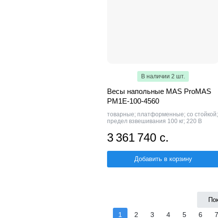
В наличии 2 шт.
Весы напольные MAS ProMAS
PM1E-100-4560
товарные; платформенные; со стойкой;
предел взвешивания 100 кг; 220 В
3 361 740 с.
Добавить в корзину
По
1
2
3
4
5
6