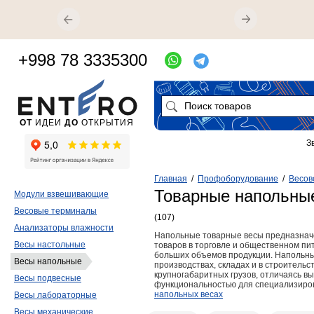
+998 78 3335300
ОТ
ИДЕИ
ДО
ОТКРЫТИЯ
З
Главная
/
Профоборудование
/
Весов
Товарные напольны
Модули взвешивающие
Весовые терминалы
(107)
Анализаторы влажности
Напольные товарные весы предназнач
Весы настольные
товаров в торговле и общественном пи
больших объемов продукции. Напольн
Весы напольные
производствах, складах и в строитель
крупногабаритных грузов, отличаясь в
Весы подвесные
функциональностью для специализиро
напольных весах
Весы лабораторные
Весы механические