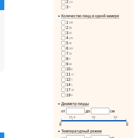
2
177
3
7
Количество пицц в одной камере
1
109
2
38
3
22
4
175
5
30
6
103
7
33
8
9
9
38
10
8
11
11
12
1
14
1
17
10
19
9
Диаметр пиццы
от
до
см
25.4
35
50
Температурный режим