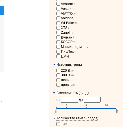
Venarro
2
Vesta
4
VIATTO
15
Voldone
1
WLBake
29
XTS
8
Zanolli
1
Вулкан
2
КОБОР
12
Марихолодмаш
2
ПищТех
4
ЦМИ
1
Источник тепла
220 В
164
380 В
313
газ
65
дрова
135
Вместимость (пицц)
от
до
 -
3
9
16
Количество камер (подов)
1
413