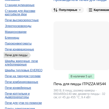
Станции кулинарные
Cuppone
32
WLBake
29
Kocate
Популярные
Картинкам
Станции для фасовки
Resto Italia
13
LILLY CODROIPO
12
картофеля фри
Печи высокоскоростные
OZTI
6
XTS
6
Crazy Pan
6
Электросковороды
Vesta
4
ПищТех
4
Campbon
4
Макароноварки
ROAL
3
Gastromix
3
Moretti For
Блинницы
Rock Kitchen
2
Марихолодмаш
2
Пароконвектоматы
Voldone
1
Danler
1
Вулкан
1
Печи конвекционные
Печи для пиццы
EKSI
1
RGV
1
Eletto
1
Шкафы жарочные, печи
хлебопекарные
Шкафы тепловые EVEREO
Печи на твердом топливе
В наличии 5 шт.
Печи комбинированные
Печь для пиццы ITPIZZA MS44
Печи конвейерные
380 В; 8 пицц; размер камеры -
Печи-коптильни и
660х660х140 мм; диаметр пиццы - 32
дымогенераторы
см; от 45 до 455 °С; 9.4 кВт
Печи для утки по-пекински
Плиты электрические