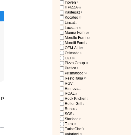
Inoven
2
ITPIZZA
43
Kalitegaz
1
Kocateq
33
Lincat
1
Luxstahl
6
Manna Forni
20
Morello Forni
53
Moretti Forni
3
OEM-ALI
69
Ottimade
3
OZTI
6
Pizza Group
12
Pratica
1
Prismafood
14
Resto Italia
20
RGV
1
Rinnova
1
ROAL
3
 P
Rock Kitchen
2
Roller Grill
3
Rosso
3
SGS
2
Starfood
2
Tatra
12
TurboChef
1
Valoriani
37