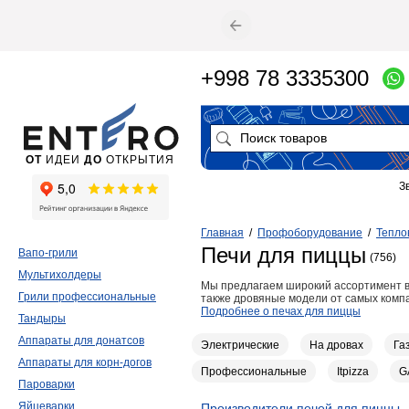
+998 78 3335300
ОТ
ИДЕИ
ДО
ОТКРЫТИЯ
З
Главная
/
Профоборудование
/
Тепло
Печи для пиццы
Вапо-грили
(756)
Мультихолдеры
Мы предлагаем широкий ассортимент вы
Грили профессиональные
также дровяные модели от самых комп
Подробнее о печах для пиццы
Тандыры
Аппараты для донатсов
Электрические
На дровах
Га
Аппараты для корн-догов
Профессиональные
Itpizza
G
Пароварки
Яйцеварки
Производители печей для пиццы