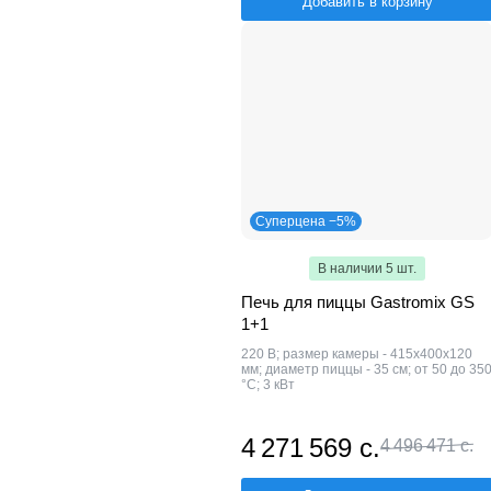
Добавить в корзину
Суперцена −5%
В наличии 5 шт.
Печь для пиццы Gastromix GS
1+1
220 В; размер камеры - 415х400х120
мм; диаметр пиццы - 35 см; от 50 до 35
°С; 3 кВт
4 271 569 с.
4 496 471 с.