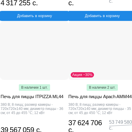
с.
4 317 255 с.
с.
Добавить в корзину
Добавить в корзину
Акция −30%
В наличии 1 шт.
В наличии 2 шт.
Печь для пиццы ITPIZZA ML44
Печь для пиццы Apach AMM44
380 В; 8 пицц; размер камеры -
380 В; 8 пицц; размер камеры -
720x720x140 мм; диаметр пиццы - 36
720x720x140 мм; диаметр пиццы - 35
см; от 45 до 455 °С; 12 кВт
см; от 45 до 450 °С; 12 кВт
37 624 706
53 749 580
с.
39 567 059 с.
с.