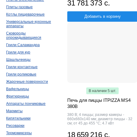
31 781 373 с.
Плиты газовые
Котлы пищеварочные
Добавить в корзину
Универсальные кухонные
аппараты
Сковороды
опрокидывающиеся
Грили Саламандра
Грили для кур
Шашлычницы
Грили контактные
Грили роликовые
Жарочные поверхности
Вафельницы
В наличии 5 шт.
Фритюрницы
Печь для пиццы ITPIZZA MS4
Аппараты пончиковые
380В
Мармиты
380 В; 4 пиццы; размер камеры -
Кипятильники
660х660х140 мм; диаметр пиццы - 32
см; от 45 до 455 °С; 4.7 кВт
Рисоварки
18 659 216 с.
Термомиксеры