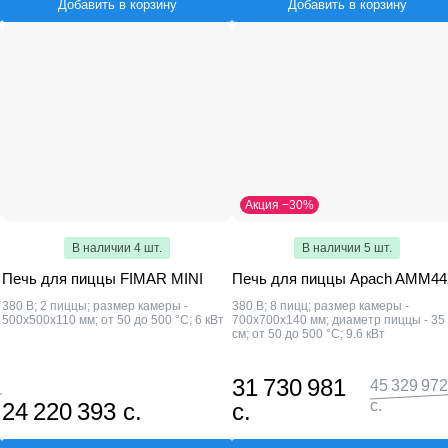
Добавить в корзину
Добавить в корзину
Акция −30%
В наличии 4 шт.
В наличии 5 шт.
Печь для пиццы FIMAR MINI
Печь для пиццы Apach AMM4
380 В; 2 пиццы; размер камеры -
380 В; 8 пицц; размер камеры -
500x500x110 мм; от 50 до 500 °С; 6 кВт
700x700x140 мм; диаметр пиццы - 35
см; от 50 до 500 °С; 9.6 кВт
31 730 981
45 329 972
с.
24 220 393 с.
с.