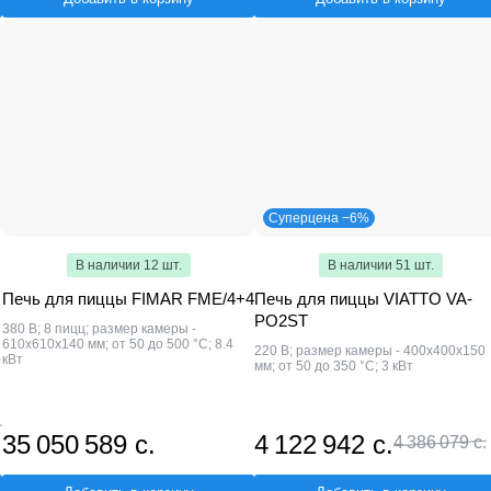
Суперцена −6%
В наличии 12 шт.
В наличии 51 шт.
Печь для пиццы FIMAR FME/4+4
Печь для пиццы VIATTO VA-
PO2ST
380 В; 8 пицц; размер камеры -
610x610x140 мм; от 50 до 500 °С; 8.4
220 В; размер камеры - 400х400х150
кВт
мм; от 50 до 350 °С; 3 кВт
35 050 589 с.
4 122 942 с.
4 386 079 с.