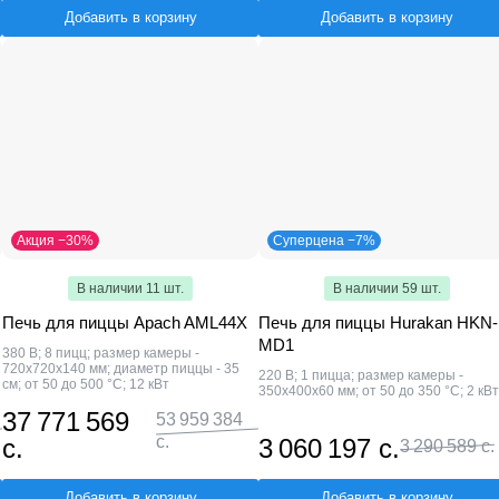
Добавить в корзину
Добавить в корзину
Акция −30%
Суперцена −7%
В наличии 11 шт.
В наличии 59 шт.
Печь для пиццы Apach AML44X
Печь для пиццы Hurakan HKN-
MD1
380 В; 8 пицц; размер камеры -
720х720х140 мм; диаметр пиццы - 35
220 В; 1 пицца; размер камеры -
см; от 50 до 500 °С; 12 кВт
350x400x60 мм; от 50 до 350 °С; 2 кВт
37 771 569
53 959 384
с.
с.
3 060 197 с.
3 290 589 с.
Добавить в корзину
Добавить в корзину