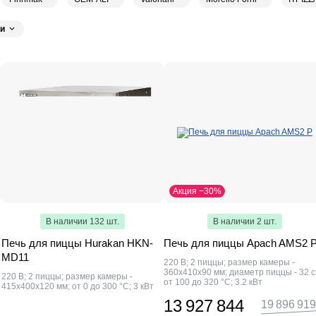
q
28
GAM
22
Apach
19
Manna Forni
18
Prismafood
14
VIA
и
Tatra
12
КОБОР
12
FIMAR
11
Hurakan
11
Abat
7
GGF
Pizza Group
5
Grill Master
5
Foodatlas
5
Empero
5
Enigma
5
ENTECO MASTER
3
Roller Grill
3
GASTRORAG
3
Ottimade
3
ni
3
Rosso
3
HENDI
3
Starfood
2
SGS
2
Hualian
2
Lincat
1
Fama
1
ЦМИ
1
ТТМ
1
Airhot
1
Azimut
1
Pratica
1
Venarro
1
Zanolli
1
CuisinAid
1
Kalitegaz
1
Акция −30%
В наличии 132 шт.
В наличии 2 шт.
Печь для пиццы Hurakan HKN-
Печь для пиццы Apach AMS2 
MD11
220 В; 2 пиццы; размер камеры -
360х410х90 мм; диаметр пиццы - 32 с
220 В; 2 пиццы; размер камеры -
от 100 до 320 °С; 3.2 кВт
415х400х120 мм; от 0 до 300 °С; 3 кВт
13 927 844
19 896 919