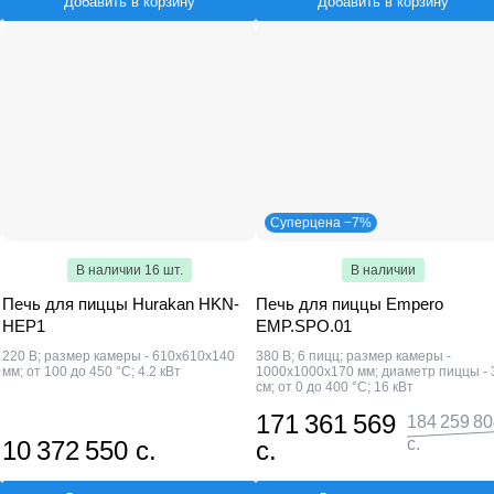
Добавить в корзину
Добавить в корзину
Суперцена −7%
В наличии 16 шт.
В наличии
Печь для пиццы Hurakan HKN-
Печь для пиццы Empero
HEP1
EMP.SPO.01
220 В; размер камеры - 610x610x140
380 В; 6 пицц; размер камеры -
0
мм; от 100 до 450 °С; 4.2 кВт
1000х1000х170 мм; диаметр пиццы - 
см; от 0 до 400 °С; 16 кВт
171 361 569
184 259 8
с.
10 372 550 с.
с.