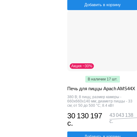
Добавить в корзину
Акция −30%
В наличии 17 шт.
Печь для пиццы Apach AMS44X
380 В; 8 пицц; размер камеры -
660x660x140 мм; диаметр пиццы - 33
см; от 50 до 500 °С; 8.4 кВт
30 130 197
43 043 138
с.
с.
Добавить в корзину