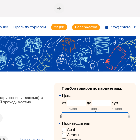
пании
Правила торговли
Акции
Распродажа
info@entero.uz
Подбор товаров по параметрам:
Цена
трические и газовые), а
й проходимостью.
от
до
сум.
2400
8800
51000
Производители
Abat
8
Airhot
1
Показать ещё
A
43