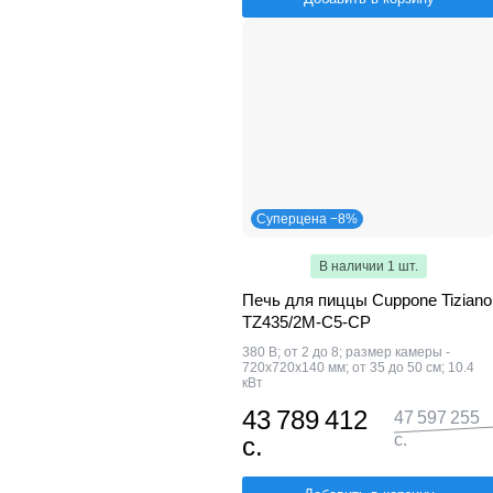
Суперцена −8%
В наличии 1 шт.
Печь для пиццы Cuppone Tiziano
TZ435/2M-C5-CP
380 В; от 2 до 8; размер камеры -
720х720х140 мм; от 35 до 50 см; 10.4
кВт
43 789 412
47 597 255
с.
с.