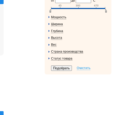
от
до
°С
45
300
470
Мощность
Ширина
Глубина
Высота
Вес
Страна производства
Статус товара
Очистить