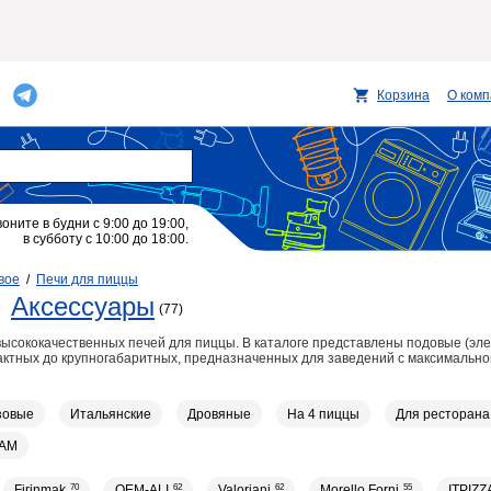
Корзина
О ком
воните в будни с 9:00 до 19:00,
в субботу с 10:00 до 18:00.
вое
/
Печи для пиццы
Аксессуары
(77)
сококачественных печей для пиццы. В каталоге представлены подовые (элек
актных до крупногабаритных, предназначенных для заведений с максимально
зовые
Итальянские
Дровяные
На 4 пиццы
Для ресторана
AM
Firinmak
70
OEM-ALI
62
Valoriani
62
Morello Forni
55
ITPIZZ