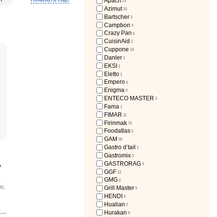
Apach
23
Azimut
10
TTO
14
Bartscher
3
Campbon
4
7
Crazy Pan
6
CuisinAid
2
Cuppone
33
Danler
1
EKSI
2
Eletto
1
Empero
6
Enigma
4
GMG
1
ENTECO MASTER
3
Fama
1
FIMAR
11
Firinmak
70
Foodatlas
5
GAM
28
Gastro d’tail
1
Gastromix
3
GASTRORAG
3
P
GGF
12
GMG
2
м;
Grill Master
5
HENDI
3
Hualian
2
Hurakan
9