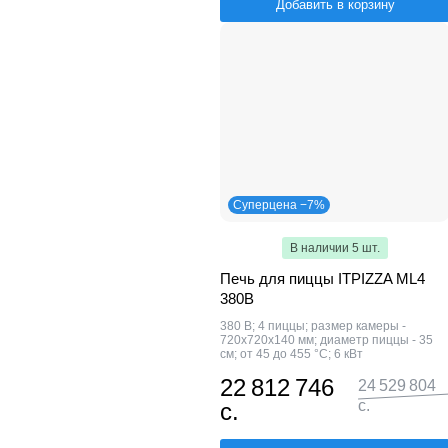
Добавить в корзину
Суперцена −7%
В наличии 5 шт.
Печь для пиццы ITPIZZA ML4
380В
380 В; 4 пиццы; размер камеры -
720x720x140 мм; диаметр пиццы - 35
см; от 45 до 455 °С; 6 кВт
22 812 746
24 529 804
с.
с.