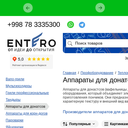
+998 78 3335300
ОТ
ИДЕИ
ДО
ОТКРЫТИЯ
З
Главная
/
Профоборудование
/
Тепло
Аппараты для донат
Вапо-грили
Мультихолдеры
Аппараты для донастсов (вафельницы д
Грили профессиональные
оборудования, который объединяет э
приготовления пончиков. Они предназн
Тандыры
характерную текстуру и внешний вид в
Аппараты для донатсов
Производители аппаратов для до
Аппараты для корн-догов
Hurakan
2
Hualian
2
GASTRO
Пароварки
Популярные
Картинкам
Яйцеварки
1