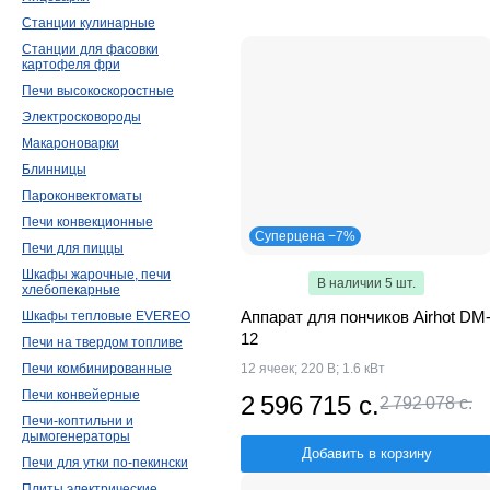
Crazy Pan
Станции кулинарные
Станции для фасовки
картофеля фри
Печи высокоскоростные
Электросковороды
Макароноварки
Блинницы
Пароконвектоматы
Печи конвекционные
Суперцена −7%
Печи для пиццы
Шкафы жарочные, печи
В наличии 5 шт.
хлебопекарные
Аппарат для пончиков Airhot DM
Шкафы тепловые EVEREO
12
Печи на твердом топливе
12 ячеек; 220 В; 1.6 кВт
Печи комбинированные
Печи конвейерные
2 596 715 с.
2 792 078 с.
Печи-коптильни и
дымогенераторы
Добавить в корзину
Печи для утки по-пекински
Плиты электрические