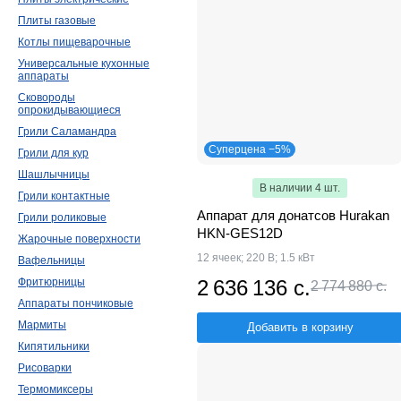
Плиты газовые
Котлы пищеварочные
Универсальные кухонные
аппараты
Сковороды
опрокидывающиеся
Грили Саламандра
Суперцена −5%
Грили для кур
Шашлычницы
В наличии 4 шт.
Грили контактные
Аппарат для донатсов Hurakan
Грили роликовые
HKN-GES12D
Жарочные поверхности
12 ячеек; 220 В; 1.5 кВт
Вафельницы
2 636 136 с.
Фритюрницы
2 774 880 с.
Аппараты пончиковые
Мармиты
Добавить в корзину
Кипятильники
Рисоварки
Термомиксеры