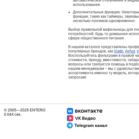
автоматическое отключение и инди
использования.
Дополнительные функции: Некоторы
функции, такие как таймеры, звуков
несколько пончиков одновременно.
Выбор правильной вафельницы для пон
потребностей, будь то домашнее испо
сфере общественного питания.
В нашем каталоге представлены профе
популярных брендов, как
Viatto
,
Airhot
,
H
Воспользуйтесь фильтрами в правой ча
стоимости, бренду, вместимости, габар
вопросы или требуется помощь в подб
нашим менеджерам – мы с удовольстви
ассортимента именно ту модель, котор
запросам!
© 2005—2026 ENTERO
0.044 сек.
Telegram канал