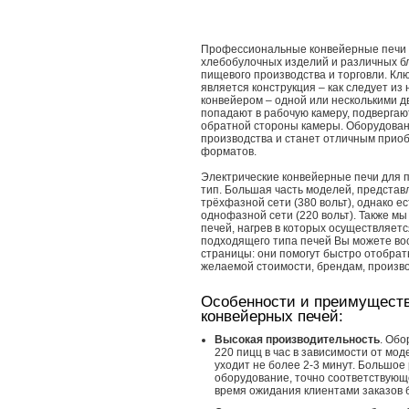
Профессиональные конвейерные печи 
хлебобулочных изделий и различных б
пищевого производства и торговли. Кл
является конструкция – как следует и
конвейером – одной или несколькими 
попадают в рабочую камеру, подвергаю
обратной стороны камеры. Оборудован
производства и станет отличным приоб
форматов.
Электрические конвейерные печи для 
тип. Большая часть моделей, представ
трёхфазной сети (380 вольт), однако 
однофазной сети (220 вольт). Также м
печей, нагрев в которых осуществляет
подходящего типа печей Вы можете во
страницы: они помогут быстро отобрат
желаемой стоимости, брендам, произв
Особенности и преимуществ
конвейерных печей:
Высокая производительность
. Обо
220 пицц в час в зависимости от мо
уходит не более 2-3 минут. Большое
оборудование, точно соответствующ
время ожидания клиентами заказов 