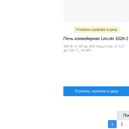
Уточнить наличие и цену
Печь конвейерная Lincoln 1628-2
380 В; от 88 до 364 пицц в час; от 127
до 316 °С; 44 кВт
Уточнить наличие и цену
По
1
2