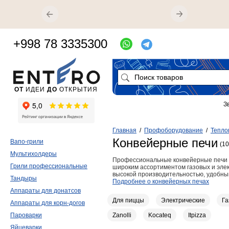
+998 78 3335300
ОТ
ИДЕИ
ДО
ОТКРЫТИЯ
З
Главная
/
Профоборудование
/
Тепло
Конвейерные печи
Вапо-грили
(10
Мультихолдеры
Профессиональные конвейерные печи 
Грили профессиональные
широким ассортиментом газовых и эле
высокой производительностью, удобны
Тандыры
Подробнее о конвейерных печах
Аппараты для донатсов
Для пиццы
Электрические
Га
Аппараты для корн-догов
Zanolli
Kocateq
Itpizza
Пароварки
Яйцеварки