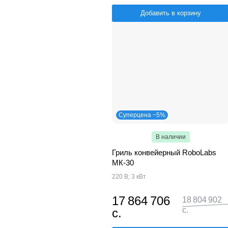
Добавить в корзину
Суперцена −5%
В наличии
Гриль конвейерный RoboLabs
МК-30
220 В; 3 кВт
17 864 706
18 804 902
с.
с.