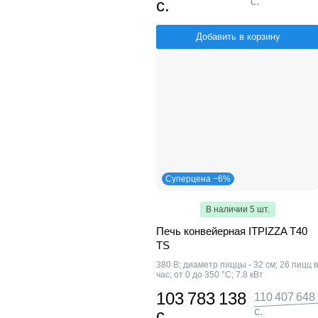
с.
с.
Добавить в корзину
Суперцена −6%
В наличии 5 шт.
Печь конвейерная ITPIZZA T40
TS
380 В; диаметр пиццы - 32 см; 26 пицц в
час; от 0 до 350 °С; 7.8 кВт
103 783 138
110 407 648
с.
с.