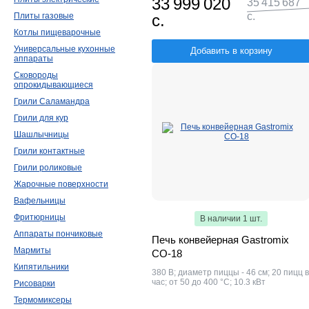
33 999 020
35 415 687
с.
Плиты газовые
с.
Котлы пищеварочные
Универсальные кухонные
Добавить в корзину
аппараты
Сковороды
опрокидывающиеся
Грили Саламандра
Грили для кур
Шашлычницы
Грили контактные
Грили роликовые
Жарочные поверхности
Вафельницы
Фритюрницы
В наличии 1 шт.
Аппараты пончиковые
Печь конвейерная Gastromix
Мармиты
CO-18
Кипятильники
380 В; диаметр пиццы - 46 см; 20 пицц в
час; от 50 до 400 °С; 10.3 кВт
Рисоварки
Термомиксеры