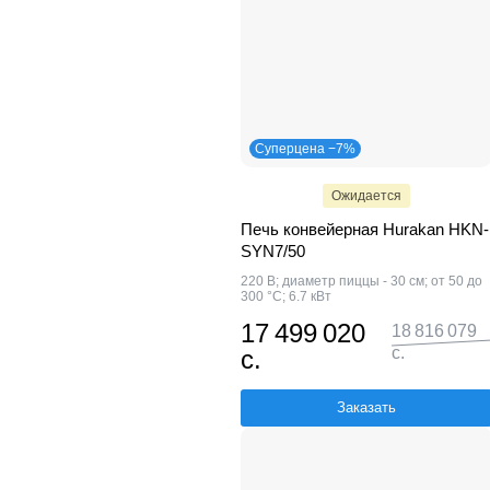
Суперцена −7%
Ожидается
Печь конвейерная Hurakan HKN-
SYN7/50
220 В; диаметр пиццы - 30 см; от 50 до
300 °С; 6.7 кВт
17 499 020
18 816 079
с.
с.
Заказать