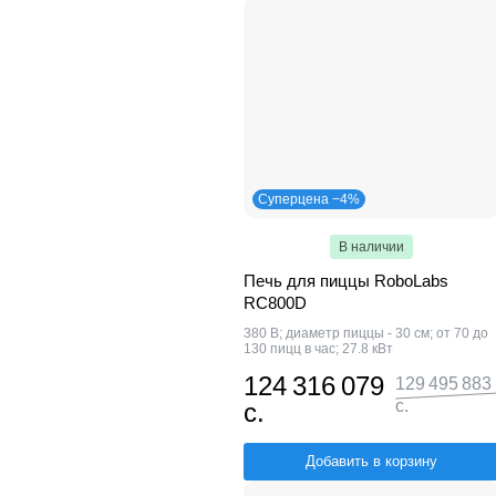
Суперцена −4%
В наличии
Печь для пиццы RoboLabs
RC800D
380 В; диаметр пиццы - 30 см; от 70 до
130 пицц в час; 27.8 кВт
124 316 079
129 495 883
с.
с.
Добавить в корзину