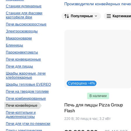
Производители конвейерных пече
Станции кулинарные
RoboLabs
11
Kocateq
9
OEM-A
Станции для фасовки
Популярные
Картинкам
картофеля фри
Apach
4
ITPIZZA
4
ТТМ
2
Печи высокоскоростные
Prismafood
1
Gastromix
1
Vena
Электросковороды
Макароноварки
Блинницы
Пароконвектоматы
Печи конвекционные
Печи для пиццы
Шкафы жарочные, печи
хлебопекарные
Суперцена −4%
Шкафы тепловые EVEREO
Печи на твердом топливе
В наличии
Печи комбинированные
Печь для пиццы Pizza Group
Печи конвейерные
Flash
Печи-коптильни и
дымогенераторы
220 В; 30 пицц в час; 3.2 кВт
Печи для утки по-пекински
Плиты электрические