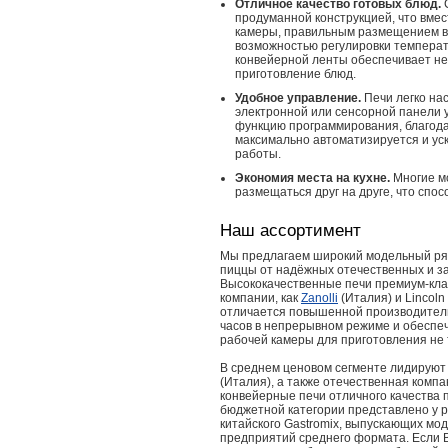
Отличное качество готовых блюд.
С
продуманной конструкцией, что вме
камеры, правильным размещением в
возможностью регулировки температ
конвейерной ленты обеспечивает не 
приготовление блюд.
Удобное управление.
Печи легко на
электронной или сенсорной панели
функцию программирования, благода
максимально автоматизируется и ус
работы.
Экономия места на кухне.
Многие мо
размещаться друг на друге, что спо
Наш ассортимент
Мы предлагаем широкий модельный ря
пиццы от надёжных отечественных и з
Высококачественные печи премиум-кла
компании, как
Zanolli
(Италия) и Lincol
отличается повышенной производитель
часов в непрерывном режиме и обеспе
рабочей камеры для приготовления не т
В среднем ценовом сегменте лидируют 
(Италия), а также отечественная компа
конвейерные печи отличного качества
бюджетной категории представлено у р
китайского Gastromix, выпускающих м
предприятий среднего формата. Если 