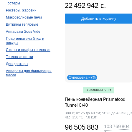
Тостеры
22 492 942 с.
Ростеры, жаровни
Микроволновые печи
Добавить в корзину
Витрины тепловые
Аппараты Sous Vide
Подогреватели блюд и
посуды
Столы и шкафы тепловые
Тепловые полки
Дегидраторы
Аппараты для фильтрации
масла
Суперцена −7%
В наличии 6 шт.
Печь конвейерная Prismafood
Tunnel C/40
380 В; от 25 до 40 см; от 23 до 43 пицц 
час; 350 °С; 7.8 кВт
96 505 883
103 769 804