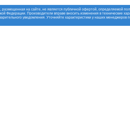
, размещенная на сайте, не является публичной офертой, определяемой по
ской Федерации. Производители вправе вносить изменения в технические хар
дварительного уведомления. Уточняйте характеристики у наших менеджеров