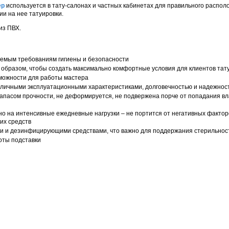
ер
используется в тату-салонах и частных кабинетах для правильного распол
и на нее татуировки.
 из ПВХ.
емым требованиям гигиены и безопасности
 образом, чтобы создать максимально комфортные условия для клиентов тат
можности для работы мастера
тличными эксплуатационными характеристиками, долговечностью и надежнос
апасом прочности, не деформируется, не подвержена порче от попадания вл
но на интенсивные ежедневные нагрузки – не портится от негативных факто
их средств
 и дезинфицирующими средствами, что важно для поддержания стерильнос
оты подставки
: