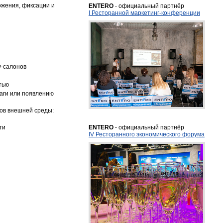
ожения, фиксации и
ENTERO
- официальный партнёр
I Ресторанной маркетинг-конференции
у-салонов
тью
аги или появлению
ров внешней среды:
ти
ENTERO
- официальный партнёр
IV Ресторанного экономического форума