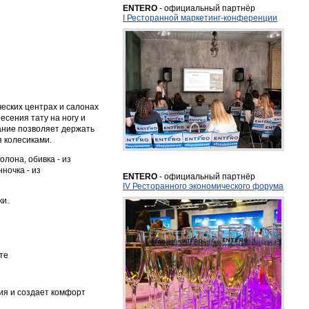
ENTERO
- официальный партнёр
I Ресторанной маркетинг-конференции
ческих центрах и салонах
есения тату на ногу и
вание позволяет держать
 колесиками.
лона, обивка - из
ночка - из
ENTERO
- официальный партнёр
IV Ресторанного экономического форума
ки.
те
ия и создает комфорт