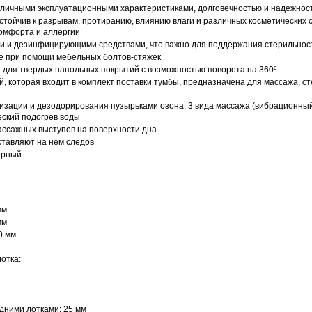
тличными эксплуатационными характеристиками, долговечностью и надежнос
тойчив к разрывам, протиранию, влиянию влаги и различных косметических с
комфорта и аллергии
 и дезинфицирующими средствами, что важно для поддержания стерильнос
ке при помощи мебельных болтов-стяжек
а для твердых напольных покрытий с возможностью поворота на 360º
, которая входит в комплект поставки тумбы, предназначена для массажа, с
изации и дезодорирования пузырьками озона, 3 вида массажа (вибрационны
еский подогрев воды
ассажных выступов на поверхности дна
ставляют на нем следов
черный
мм
мм
 мм​
лотка:
дними лотками: 25 мм