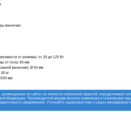
и:
ры ванночки:
исимости от режима): от 20 до 125 Вт
ы от пола: 80 мм
сажной ванночки): Ø 40 мм
 80 кг
х500 мм
, размещенная на сайте, не является публичной офертой, определяемой по
ской Федерации. Производители вправе вносить изменения в технические хар
дварительного уведомления. Уточняйте характеристики у наших менеджеров