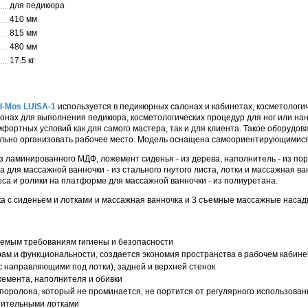
для педикюра
410 мм
815 мм
480 мм
17.5 кг
d-Mos
LUISA-1
используется в педикюрных салонах и кабинетах, косметологи
лонах для выполнения педикюра, косметологических процедур для ног или нан
фортных условий как для самого мастера, так и для клиента. Такое оборудо
ильно организовать рабочее место. Модель оснащена самоориентирующимися
 ламинированного МДФ, ложемент сиденья - из дерева, наполнитель - из поро
для массажной ванночки - из стального гнутого листа, лотки и массажная ван
еса и ролики на платформе для массажной ванночки - из полиуретана.
ка с сиденьем и лотками и массажная ванночка и 3 съемные массажные насад
емым требованиям гигиены и безопасности
ам и функциональности, создается экономия пространства в рабочем кабине
(с направляющими под лотки), задней и верхней стенок
жемента, наполнителя и обивки
поролона, который не проминается, не портится от регулярного использован
тительными лотками