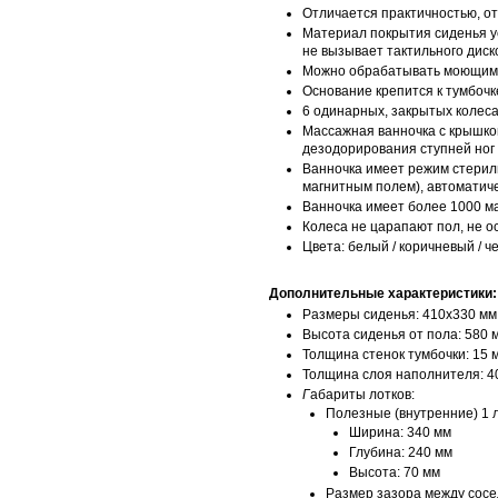
Отличается практичностью, о
Материал покрытия сиденья ус
не вызывает тактильного дис
Можно обрабатывать моющими
Основание крепится к тумбоч
6 одинарных, закрытых колес
Массажная ванночка с крышкой
дезодорирования ступней ног
Ванночка имеет режим стерил
магнитным полем), автоматич
Ванночка имеет более 1000 м
Колеса не царапают пол, не о
Цвета: белый / коричневый / 
Дополнительные характеристики:
Размеры сиденья: 410х330 мм
Высота сиденья от пола: 580 
Толщина стенок тумбочки: 15 
Толщина слоя наполнителя: 40
Г
абариты лотков:
Полезные (внутренние) 1 
Ширина: 340 мм
Глубина: 240 мм
Высота: 70 мм
Размер зазора между сосе