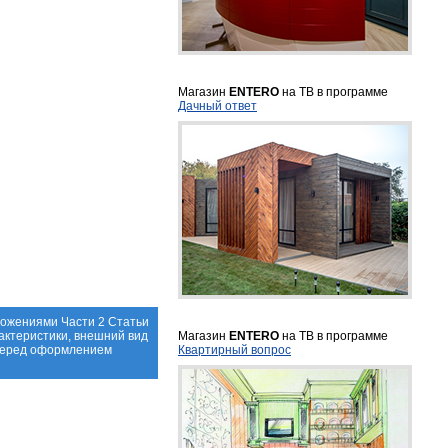
Магазин
ENTERO
на ТВ в программе
Дачный ответ
ложениями Части 2 Статьи
актеристики, внешний вид
Магазин
ENTERO
на ТВ в программе
 перед оформлением
Квартирный вопрос