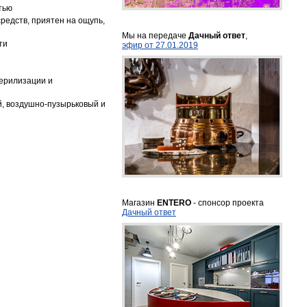
тью
редств, приятен на ощупь,
Мы на передаче
Дачный ответ
,
ти
эфир от 27.01.2019
терилизации и
й, воздушно-пузырьковый и
Магазин
ENTERO
- спонсор проекта
Дачный ответ