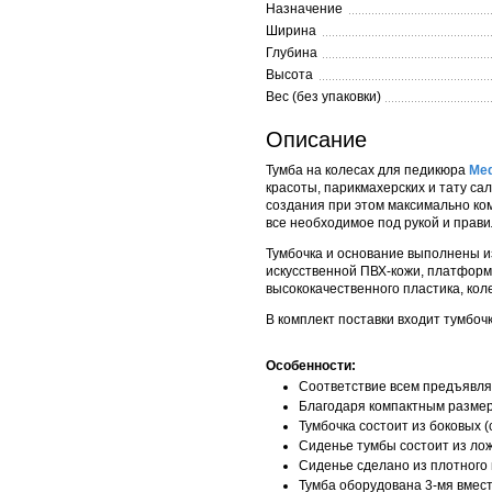
Назначение
Ширина
Глубина
Высота
Вес (без упаковки)
Описание
Тумба на колесах для педикюра
Me
красоты, парикмахерских и тату са
создания при этом максимально ком
все необходимое под рукой и прав
Тумбочка и основание выполнены из
искусственной ПВХ-кожи, платформа 
высококачественного пластика, кол
В комплект поставки входит тумбоч
Особенности:
Соответствие всем предъявля
Благодаря компактным размер
Тумбочка состоит из боковых 
Сиденье тумбы состоит из ло
Сиденье сделано из плотного 
Тумба оборудована 3-мя вмес