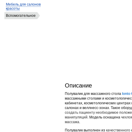
Мебель для салонов
красоты
Вспомогательное
Описание
Полувалик для массажного стола
Ionto
массажными столами и косметологичес
кабинетах, косметологических центрах 
салонах и веллнесс-зонах. Такое обор
создать пациенту необходимое положе
манипуляций
. Модель оснащена
чехло
массажа
.
Полувалик выполнен из
качественного 