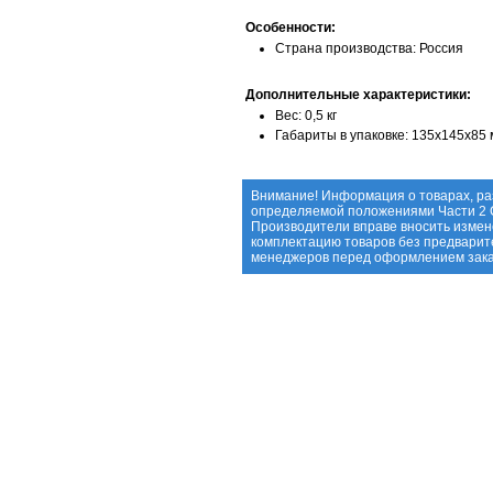
Особенности:
Страна производства: Россия
Дополнительные характеристики:
Вес: 0,5 кг
Габариты в упаковке: 135x145x85
Внимание! Информация о товарах, ра
определяемой положениями Части 2 С
Производители вправе вносить измене
комплектацию товаров без предварит
менеджеров перед оформлением зака