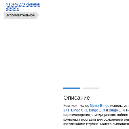
Мебель для салонов
красоты
Вспомогательное
Описание
Комплект колес
Mertz Bingo
использует
2+1
,
Bingo 0+3
,
Bingo 1+3
и
Bingo 1+4
в 
парикмахерских, и медицинских кабине
комплекта поставки для сохранения л
креплениями к тумбе. Колеса выполнен