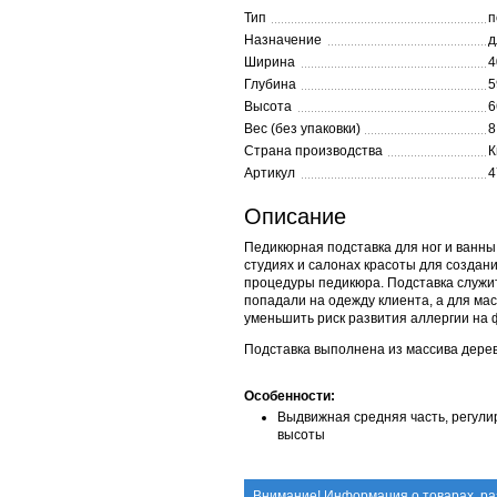
Тип
п
Назначение
д
Ширина
4
Глубина
5
Высота
6
Вес (без упаковки)
8
Страна производства
К
Артикул
4
Описание
Педикюрная подставка для ног и ванн
студиях и салонах красоты для создан
процедуры педикюра. Подставка служит
попадали на одежду клиента, а для ма
уменьшить риск развития аллергии на 
Подставка выполнена из массива дерева
Особенности:
Выдвижная средняя часть, регули
высоты
Внимание! Информация о товарах, ра