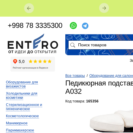
+998 78 3335300
ОТ
ИДЕИ
ДО
ОТКРЫТИЯ
З
Все товары
/
Оборудование для салон
Педикюрная подстав
Оборудование для
визажистов
A032
Холодильники для
косметики
Код товара:
165356
Стерилизационное и
гигиеническое
Косметологическое
Маникюрное
Парикмахерское