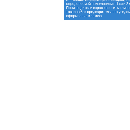
определяемой положениями Части 2 С
Производители вправе вносить измен
товаров без предварительного уведо
оформлением заказа.