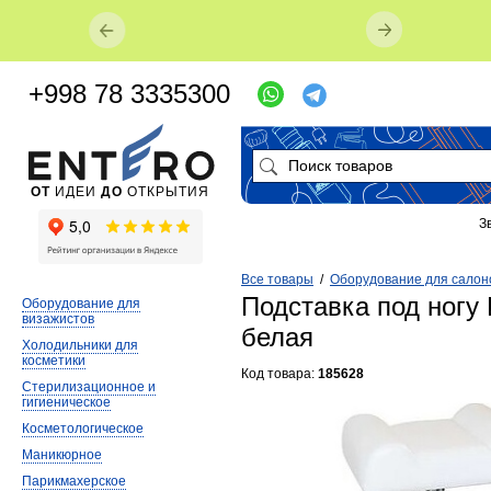
+998 78 3335300
ОТ
ИДЕИ
ДО
ОТКРЫТИЯ
З
Все товары
/
Оборудование для салон
Подставка под ногу
Оборудование для
визажистов
белая
Холодильники для
косметики
Код товара:
185628
Стерилизационное и
гигиеническое
Косметологическое
Маникюрное
Парикмахерское