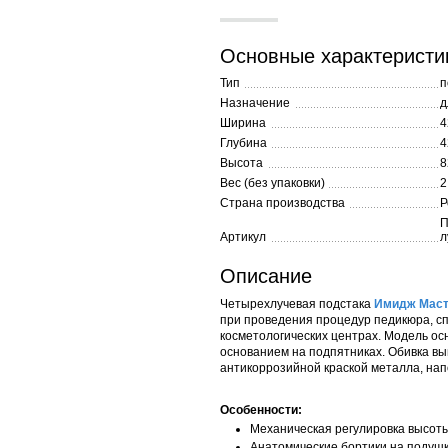
Основные характеристи
Тип
п
Назначение
д
Ширина
4
Глубина
4
Высота
8
Вес (без упаковки)
2
Страна производства
Р
П
Артикул
л
Описание
Четырехлучевая подстака
Имидж Маст
при проведения процедур педикюра, сп
косметологических центрах. Модель ос
основанием на подпятниках. Обивка вы
антикоррозийной краской металла, на
Особенности:
Механическая регулировка высоты
Анатомические бортики на подуш