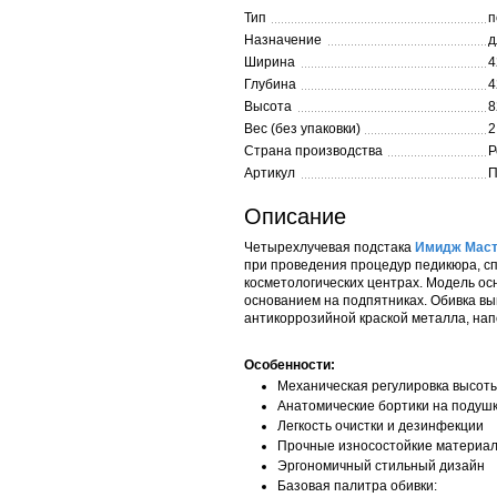
Тип
п
Назначение
д
Ширина
4
Глубина
4
Высота
8
Вес (без упаковки)
2
Страна производства
Р
Артикул
П
Описание
Четырехлучевая подстака
Имидж Маст
при проведения процедур педикюра, сп
косметологических центрах. Модель ос
основанием на подпятниках. Обивка вы
антикоррозийной краской металла, на
Особенности:
Механическая регулировка высоты
Анатомические бортики на подуш
Легкость очистки и дезинфекции
Прочные износостойкие материал
Эргономичный стильный дизайн
Базовая палитра обивки: