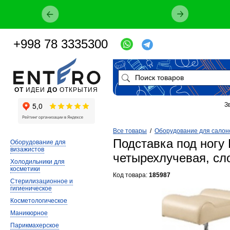
+998 78 3335300
ОТ
ИДЕИ
ДО
ОТКРЫТИЯ
З
Все товары
/
Оборудование для салон
Подставка под ногу
Оборудование для
визажистов
четырехлучевая, сл
Холодильники для
косметики
Код товара:
185987
Стерилизационное и
гигиеническое
Косметологическое
Маникюрное
Парикмахерское