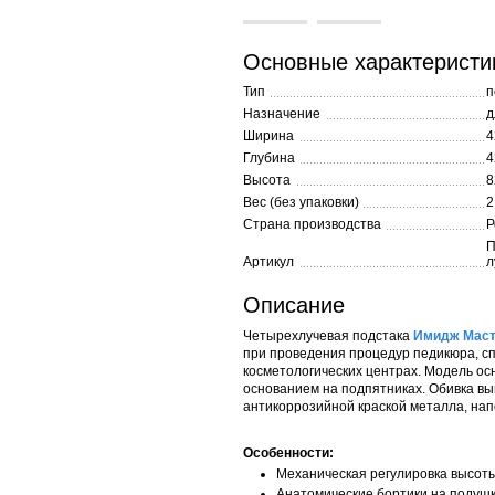
Основные характеристи
Тип
п
Назначение
д
Ширина
4
Глубина
4
Высота
8
Вес (без упаковки)
2
Страна производства
Р
П
Артикул
л
Описание
Четырехлучевая подстака
Имидж Маст
при проведения процедур педикюра, сп
косметологических центрах. Модель ос
основанием на подпятниках. Обивка вы
антикоррозийной краской металла, на
Особенности:
Механическая регулировка высоты
Анатомические бортики на подуш