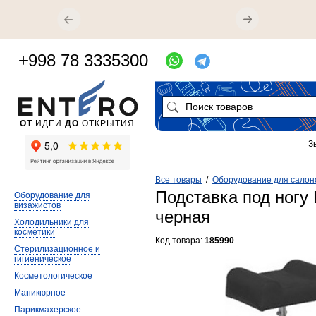
+998 78 3335300
ОТ
ИДЕИ
ДО
ОТКРЫТИЯ
З
Все товары
/
Оборудование для салон
Подставка под ногу
Оборудование для
визажистов
черная
Холодильники для
косметики
Код товара:
185990
Стерилизационное и
гигиеническое
Косметологическое
Маникюрное
Парикмахерское