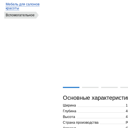
Мебель для салонов
красоты
Вспомогательное
Основные характеристи
Ширина
1
Глубина
4
Высота
4
Страна производства
Р