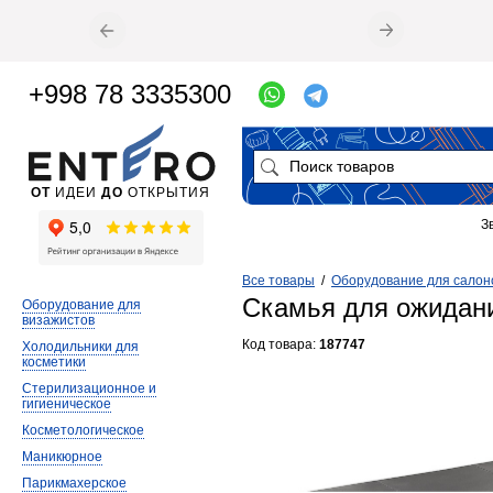
+998 78 3335300
ОТ
ИДЕИ
ДО
ОТКРЫТИЯ
З
Все товары
/
Оборудование для салон
Скамья для ожидан
Оборудование для
визажистов
Код товара:
187747
Холодильники для
косметики
Стерилизационное и
гигиеническое
Косметологическое
Маникюрное
Парикмахерское