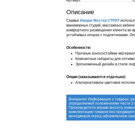
Артикул
С
Описание
Скамья
Имидж Мастер СТРИТ
использ
маникюрных студий, массажных кабинет
комфортного размещения клиента во в
устойчивых опорах с подпятниками. Оп
Особенности:
Прочные износостойкие материал
Компактные габариты для оптими
Эргономичный дизайн в стиле ло
Опции (заказываются отдельно):
Альтернативное цветовое исполн
Внимание! Информация о товарах, ра
определяемой положениями Части 2 С
Производители вправе вносить измене
комплектацию товаров без предварит
менеджеров перед оформлением зака