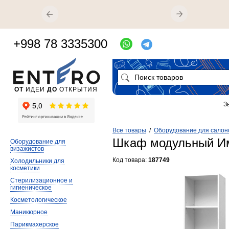
+998 78 3335300
ОТ
ИДЕИ
ДО
ОТКРЫТИЯ
З
Все товары
/
Оборудование для салон
Шкаф модульный И
Оборудование для
визажистов
Код товара:
187749
Холодильники для
косметики
Стерилизационное и
гигиеническое
Косметологическое
Маникюрное
Парикмахерское