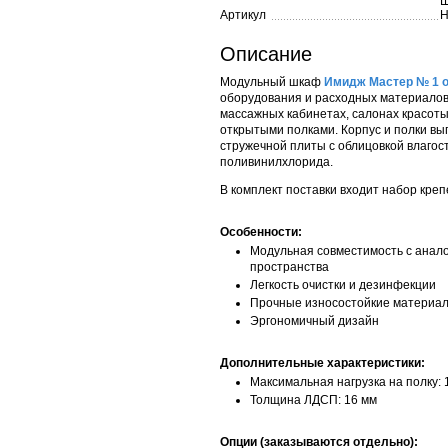
Ш
Артикул
Описание
Модульный шкаф
Имидж Мастер № 1 
оборудования и расходных материалов
массажных кабинетах, салонах красоты
открытыми полками. Корпус и полки в
стружечной плиты с облицовкой влагос
поливинилхлорида.
В комплект поставки входит набор креп
Особенности:
Модульная совместимость с анал
пространства
Легкость очистки и дезинфекции
Прочные износостойкие материал
Эргономичный дизайн
Дополнительные характеристики:
Максимальная нагрузка на полку: 1
Толщина ЛДСП: 16 мм
Опции (заказываются отдельно):