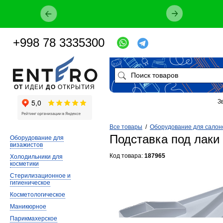
+998 78 3335300
ОТ
ИДЕИ
ДО
ОТКРЫТИЯ
З
Все товары
/
Оборудование для салон
Подставка под лаки 
Оборудование для
визажистов
Код товара:
187965
Холодильники для
косметики
Стерилизационное и
гигиеническое
Косметологическое
Маникюрное
Парикмахерское