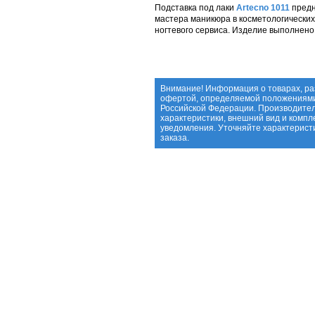
Подставка под лаки
Artecno 1011
предн
мастера маникюра в косметологических
ногтевого сервиса. Изделие выполнено 
Внимание! Информация о товарах, ра
офертой, определяемой положениями 
Российской Федерации. Производител
характеристики, внешний вид и компл
уведомления. Уточняйте характерис
заказа.