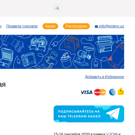
и
Правила торговли
Акции
Распродажа
info@entero.uz
Добавить в Избранное
ая
15-16 сентября 2020 в рамках
V РЭФ
и