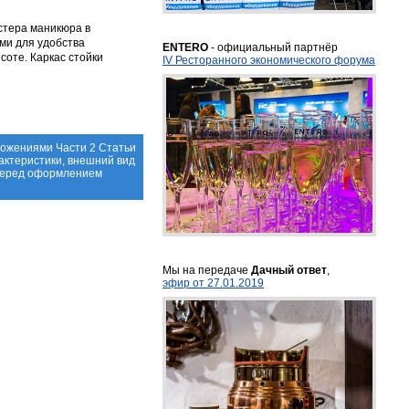
стера маникюра в
ми для удобства
ENTERO
- официальный партнёр
оте. Каркас стойки
IV Ресторанного экономического форума
ложениями Части 2 Статьи
актеристики, внешний вид
 перед оформлением
Мы на передаче
Дачный ответ
,
эфир от 27.01.2019