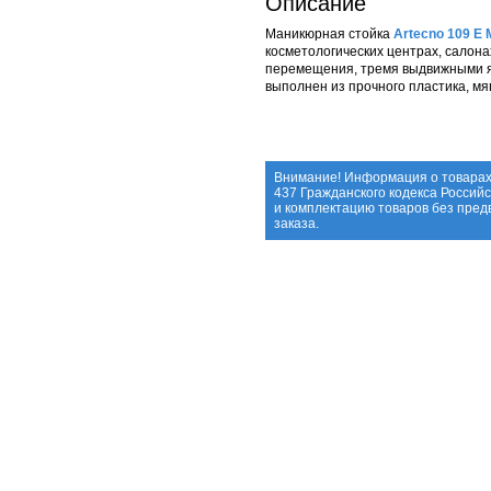
Описание
Маникюрная стойка
Artecno 109 E 
косметологических центрах, салона
перемещения, тремя выдвижными ящ
выполнен из прочного пластика, мяг
Внимание! Информация о товарах
437 Гражданского кодекса Россий
и комплектацию товаров без пре
заказа.