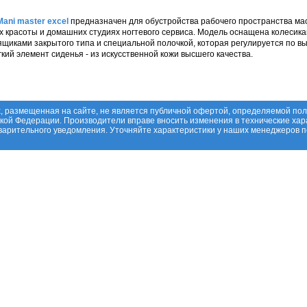
Mani master excel
предназначен для обустройства рабочего пространства ма
х красоты и домашних студиях ногтевого сервиса. Модель оснащена колесика
иками закрытого типа и специальной полочкой, которая регулируется по выс
кий элемент сиденья - из искусственной кожи высшего качества.
, размещенная на сайте, не является публичной офертой, определяемой по
ской Федерации. Производители вправе вносить изменения в технические хар
дварительного уведомления. Уточняйте характеристики у наших менеджеров