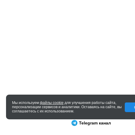
Мы используем
файлы cookie
для улучшения работы сайта,
персонализации сервисов и аналитики. Оставаясь на сайте, вы
© 2005—2026 ENTERO
соглашаетесь с их использованием.
0.021 сек.
Telegram канал