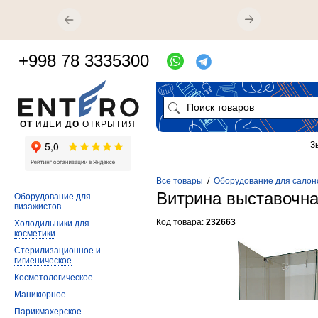
+998 78 3335300
ОТ
ИДЕИ
ДО
ОТКРЫТИЯ
З
Все товары
/
Оборудование для салон
Витрина выставочна
Оборудование для
визажистов
Код товара:
232663
Холодильники для
косметики
Стерилизационное и
гигиеническое
Косметологическое
Маникюрное
Парикмахерское