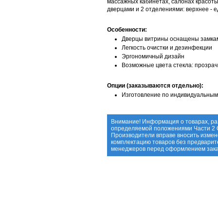
массажных кабинетах, салонах красот
дверцами и 2 отделениями: верхнее - е
Особенности:
Дверцы витрины оснащены замка
Легкость очистки и дезинфекции
Эргономичный дизайн
Возможные цвета стекла: прозрач
Опции (заказываются отдельно):
Изготовление по индивидуальным
Внимание! Информация о товарах, ра
определяемой положениями Части 2 С
Производители вправе вносить измене
комплектацию товаров без предварит
менеджеров перед оформлением зака