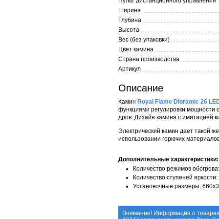
Пульт дистанционного управления
Ширина
Глубина
Высота
Вес (без упаковки)
Цвет камина
Страна производства
Артикул
Описание
Камин
Royal Flame Dioramic 26 LE
функциями регулировки мощности о
дров. Дизайн камина с имитацией к
Электрический камин дает такой же
использовании горючих материалов
Дополнительные характеристики:
Количество режимов обогрева:
Количество ступеней яркости:
Установочные размеры: 660x
Внимание! Информация о товарах