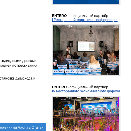
ENTERO
- официальный партнёр
I Ресторанной маркетинг-конференции
етодиодными дровами,
итацией потрескивания
установке дымохода и
ENTERO
- официальный партнёр
IV Ресторанного экономического форума
ложениями Части 2 Статьи