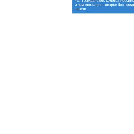
437 Гражданского кодекса Россий
и комплектацию товаров без пре
заказа.