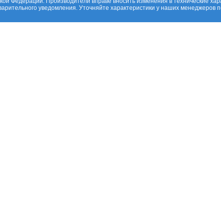
ской Федерации. Производители вправе вносить изменения в технические хар
дварительного уведомления. Уточняйте характеристики у наших менеджеров