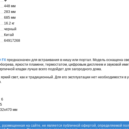
448 мм
283 мм
685 мм
16.2 кг
черный
Китай
64917268
D FX
предназначен для встраивания в нишу или портал. Модель оснащена св
богрева, яркости пламени, термостатом, цифровым дисплеем и звуковой им
ирпичной кладки лучше всего подойдет для загородного дома.
 яркий свет, как и традиционный. Для его эксплуатации нет необходимости в 
.
 6
 5
332x470 мм
, размещенная на сайте, не является публичной офертой, определяемой по