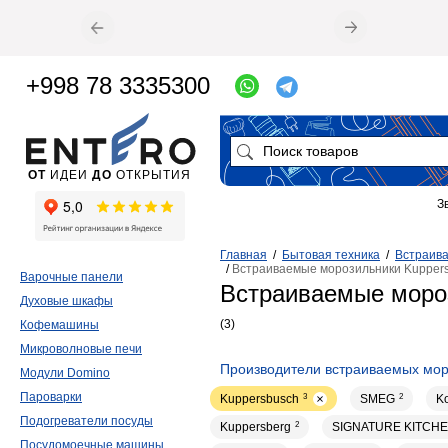
+998 78 3335300
ОТ
ИДЕИ
ДО
ОТКРЫТИЯ
З
Главная
/
Бытовая техника
/
Встраива
/
Встраиваемые морозильники Kupper
Варочные панели
Встраиваемые моро
Духовые шкафы
(3)
Кофемашины
Микроволновые печи
Производители встраиваемых мор
Модули Domino
Пароварки
Kuppersbusch
3
SMEG
2
Ko
Подогреватели посуды
Kuppersberg
2
SIGNATURE KITCHE
Посудомоечные машины