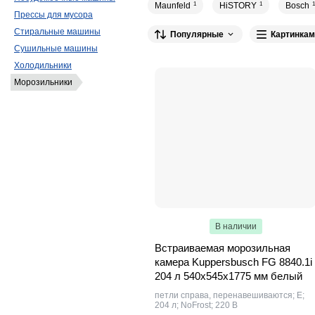
Maunfeld
1
HiSTORY
1
Bosch
1
Прессы для мусора
Стиральные машины
Популярные
Картинкам
Сушильные машины
Холодильники
Морозильники
В наличии
Встраиваемая морозильная
камера Kuppersbusch FG 8840.1i
204 л 540х545х1775 мм белый
петли справа, перенавешиваются; E;
204 л; NoFrost; 220 В