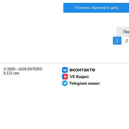
Уточнить наличие и цену
По
1
2
© 2005—2026 ENTERO
0.121 сек.
Telegram канал