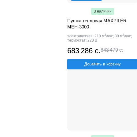
В наличии
Пушка тепловая MAXPILER
MEH-3000
3
2
электрическая; 210 м
/час; 30 м
/час;
термостат; 220 В
683 286 с.
843 479 с.
Добавить в корзину