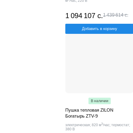
м
/час; 220 В
1 094 107 с.
1 439 614 с.
Добавить в корзину
В наличии
Пушка тепловая ZILON
Богатырь ZTV-9
3
электрическая; 820 м
/час; термостат;
380 В