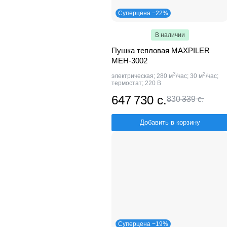
Суперцена −22%
В наличии
Пушка тепловая MAXPILER
MEH-3002
3
2
электрическая; 280 м
/час; 30 м
/час;
термостат; 220 В
647 730 с.
830 339 с.
Добавить в корзину
Суперцена −19%