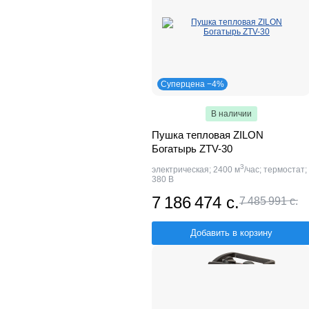
Суперцена −4%
В наличии
Пушка тепловая ZILON
Богатырь ZTV-30
3
электрическая; 2400 м
/час; термостат;
380 В
7 186 474 с.
7 485 991 с.
Добавить в корзину