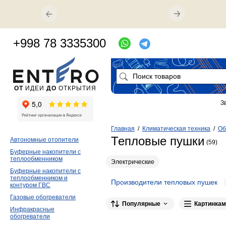
+998 78 3335300
ОТ
ИДЕИ
ДО
ОТКРЫТИЯ
З
Главная
/
Климатическая техника
/
Об
Тепловые пушки
Автономные отопители
(59)
Буферные накопители с
теплообменником
Электрические
Буферные накопители с
теплообменником и
Производители тепловых пушек
контуром ГВС
MAXPILER
6
THERMEX
3
Bre
Газовые обогреватели
Популярные
Картинкам
Инфракрасные
обогреватели