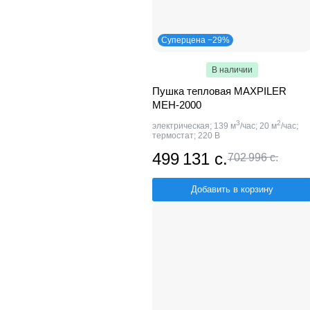
Суперцена −29%
В наличии
Пушка тепловая MAXPILER
MEH-2000
3
2
электрическая; 139 м
/час; 20 м
/час;
термостат; 220 В
499 131 с.
702 996 с.
Добавить в корзину