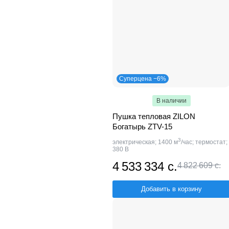
Суперцена −6%
В наличии
Пушка тепловая ZILON
Богатырь ZTV-15
3
электрическая; 1400 м
/час; термостат;
380 В
4 533 334 с.
4 822 609 с.
Добавить в корзину