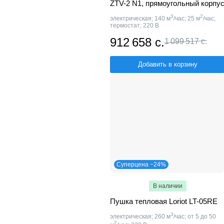
ZTV-2 N1, прямоугольный корпу
3
2
электрическая; 140 м
/час; 25 м
/час;
термостат; 220 В
912 658 с.
1 099 517 с.
Добавить в корзину
Суперцена −24%
В наличии
Пушка тепловая Loriot LT-05RE
3
электрическая; 260 м
/час; от 5 до 50
2