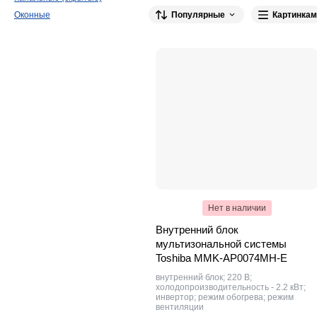
Популярные
Картинкам
Оконные
General Climate
6
Нет в наличии
Внутренний блок
мультизональной системы
Toshiba MMK-AP0074MH-E
внутренний блок; 220 В;
холодопроизводительность - 2.2 кВт;
инвертор; режим обогрева; режим
вентиляции