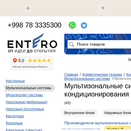
+998 78 3335300
ОТ
ИДЕИ
ДО
ОТКРЫТИЯ
З
Главная
/
Климатическая техника
/
Ко
Мультизональные системы
/
Мультизо
Настенные
Мультизональные с
Мультизональные системы
кондиционирования 
Мультисплит-системы
Напольные (мобильные)
(40)
Напольно-потолочные
Внутренние блоки
Наружные блок
Кассетные
Производители мультизональных 
Колонные
кондиционирования
Toshiba
40
Канальные (скрытые)