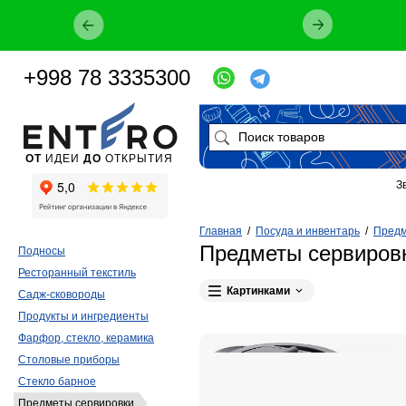
+998 78 3335300
ОТ
ИДЕИ
ДО
ОТКРЫТИЯ
З
Главная
/
Посуда и инвентарь
/
Предм
Предметы сервировк
Подносы
Ресторанный текстиль
Картинками
Садж-сковороды
Продукты и ингредиенты
Фарфор, стекло, керамика
Столовые приборы
Стекло барное
Предметы сервировки