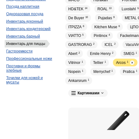
MACO
Hurakan
ProHotel
Посуда наплитная
HD&TEK
14
ROAL
13
Luxstahl
1
Одноразовая посуда
De Buyer
10
Pujadas
9
METAL 
Инвентарь кухонный
ITPIZZA
6
Kitchen Muse
6
ЦПО
Инвентарь кондитерский
VIATTO
5
Pintinox
4
Fackelman
Инвентарь барный
Инвентарь для пиццы
GASTRORAG
2
ICEL
2
VacuVi
Гастроемкости
Abert
2
Emile Henry
2
SMEG
1
Профессиональные ножи
Vitrinor
1
Tellier
1
Arcos
1
Противни и формы
хлебные
Nopein
1
Merrychef
1
Pratica
1
Точилки для ножей и
Ankarsrum
1
мусаты
Картинками