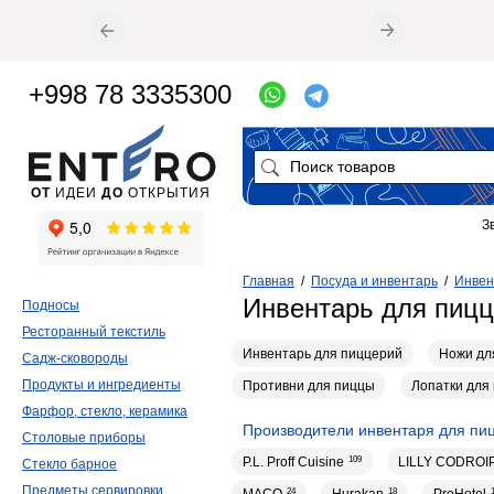
+998 78 3335300
ОТ
ИДЕИ
ДО
ОТКРЫТИЯ
З
Главная
/
Посуда и инвентарь
/
Инвен
Инвентарь для пицц
Подносы
Ресторанный текстиль
Инвентарь для пиццерий
Ножи дл
Садж-сковороды
Продукты и ингредиенты
Противни для пиццы
Лопатки для
Фарфор, стекло, керамика
Производители инвентаря для пи
Столовые приборы
P.L. Proff Cuisine
109
LILLY CODROI
Стекло барное
Предметы сервировки
24
18