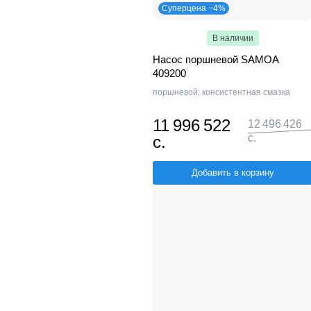
Суперцена −4%
В наличии
Насос поршневой SAMOA
409200
поршневой; консистентная смазка
11 996 522
12 496 426
с.
с.
Добавить в корзину