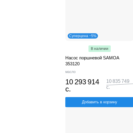
Суперцена −5%
В наличии
Насос поршневой SAMOA
353120
масло
10 293 914
10 835 749
с.
с.
Добавить в корзину