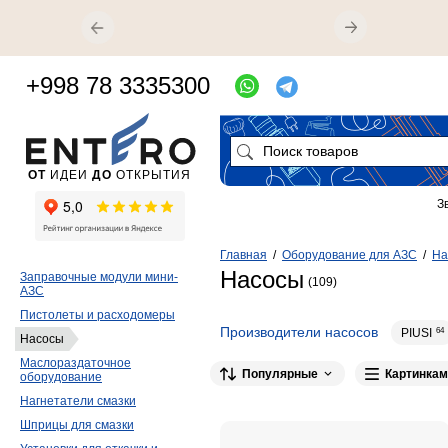
+998 78 3335300
ОТ
ИДЕИ
ДО
ОТКРЫТИЯ
З
Главная
/
Оборудование для АЗС
/
На
Насосы
Заправочные модули мини-
(109)
АЗС
Пистолеты и расходомеры
Производители насосов
PIUSI
64
Насосы
Маслораздаточное
Популярные
Картинкам
оборудование
Нагнетатели смазки
Шприцы для смазки