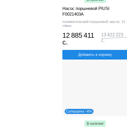
Насос поршневой PIUSI
F0021403A
пневматический поршневой; масло; 15
л/мин.
12 885 411
13 422 223
с.
с.
Добавить в корзину
Суперцена −8%
В наличии