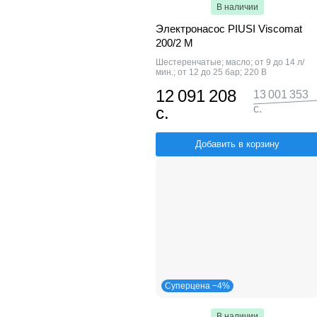
В наличии
Электронасос PIUSI Viscomat
200/2 M
Шестеренчатые; масло; от 9 до 14 л/
мин.; от 12 до 25 бар; 220 В
12 091 208
13 001 353
с.
с.
Добавить в корзину
Суперцена −4%
В наличии