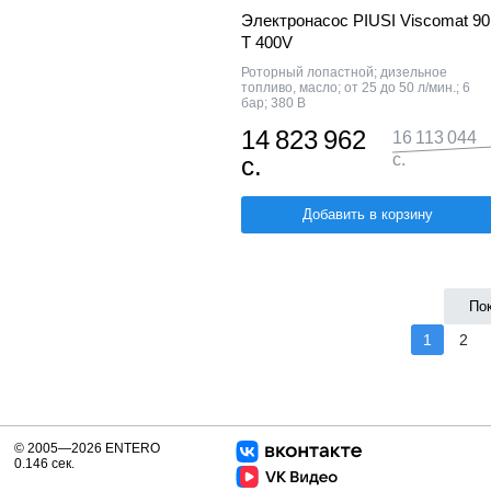
Электронасос PIUSI Viscomat 90
T 400V
Роторный лопастной; дизельное
топливо, масло; от 25 до 50 л/мин.; 6
бар; 380 В
14 823 962
16 113 044
с.
с.
Добавить в корзину
По
1
2
© 2005—2026 ENTERO
0.146 сек.