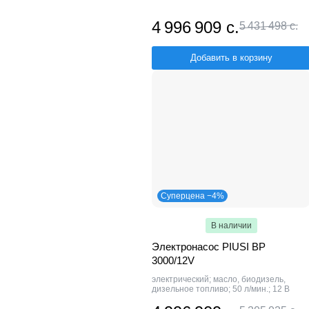
4 996 909 с.
5 431 498 с.
Добавить в корзину
Суперцена −4%
В наличии
Электронасос PIUSI BP
3000/12V
электрический; масло, биодизель,
дизельное топливо; 50 л/мин.; 12 В