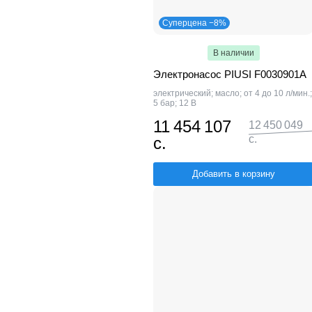
Суперцена −8%
В наличии
Электронасос PIUSI F0030901A
электрический; масло; от 4 до 10 л/мин.;
5 бар; 12 В
11 454 107
12 450 049
с.
с.
Добавить в корзину