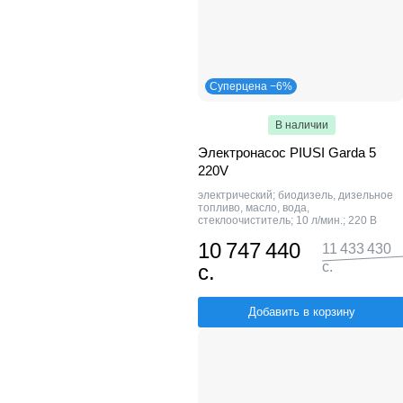
Суперцена −6%
В наличии
Электронасос PIUSI Garda 5
220V
электрический; биодизель, дизельное
топливо, масло, вода,
стеклоочиститель; 10 л/мин.; 220 В
10 747 440
11 433 430
с.
с.
Добавить в корзину