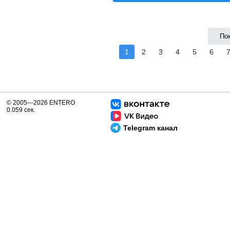
По
1
2
3
4
5
6
© 2005—2026 ENTERO
0.059 сек.
Telegram канал