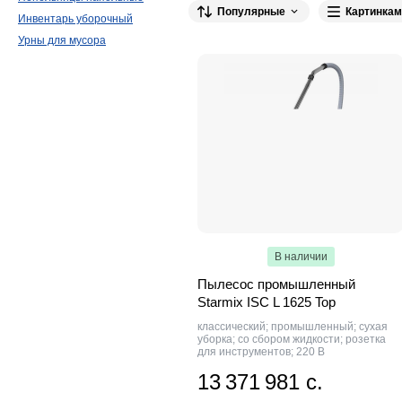
Polaris
LAVOR Professional
Популярные
Картинкам
Инвентарь уборочный
Dustin Tank
19
Hyundai
19
Dyso
Урны для мусора
EVOline
13
ProfiCare
12
Bosch
Grundig
7
Comac
6
Samsung
6
Sharp
4
Bomann
3
Black+Deck
Tristar
1
Hurakan
1
Geniard
1
В наличии
Пылесос промышленный
Starmix ISC L 1625 Top
классический; промышленный; сухая
уборка; со сбором жидкости; розетка
для инструментов; 220 В
13 371 981 с.