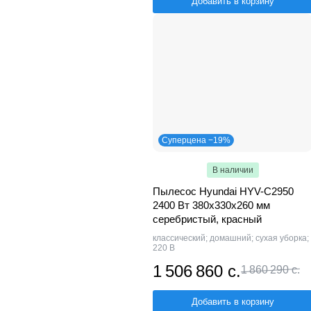
Добавить в корзину
Суперцена −19%
В наличии
Пылесос Hyundai HYV-C2950
2400 Вт 380х330х260 мм
серебристый, красный
классический; домашний; сухая уборка;
220 В
1 506 860 с.
1 860 290 с.
Добавить в корзину