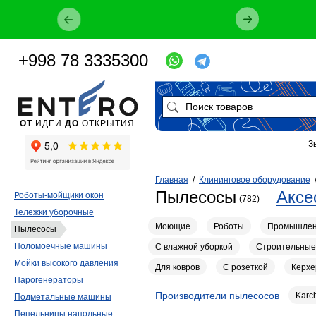
+998 78 3335300
ОТ
ИДЕИ
ДО
ОТКРЫТИЯ
З
Главная
/
Клининговое оборудование
Пылесосы
Аксе
Роботы-мойщики окон
(782)
Тележки уборочные
Моющие
Роботы
Промышле
Пылесосы
Поломоечные машины
С влажной уборкой
Строительные
Мойки высокого давления
Для ковров
С розеткой
Керхе
Парогенераторы
Производители пылесосов
Karc
Подметальные машины
Пепельницы напольные
37
34