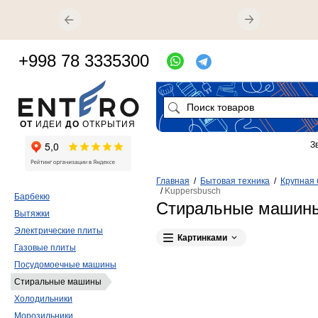
+998 78 3335300
ОТ
ИДЕИ
ДО
ОТКРЫТИЯ
З
Главная
/
Бытовая техника
/
Крупная 
/
Kuppersbusch
Барбекю
Стиральные машины
Вытяжки
Электрические плиты
Картинками
Газовые плиты
Посудомоечные машины
Стиральные машины
Холодильники
Морозильники