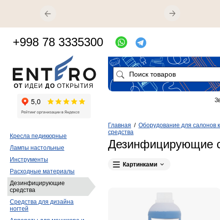
+998 78 3335300
ОТ
ИДЕИ
ДО
ОТКРЫТИЯ
З
Главная
/
Оборудование для салонов 
средства
Кресла педикюрные
Дезинфицирующие с
Лампы настольные
Инструменты
Картинками
Расходные материалы
Дезинфицирующие
средства
Средства для дизайна
ногтей