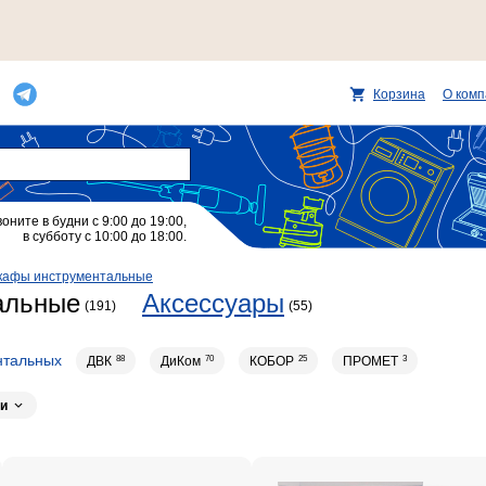
Корзина
О ком
воните в будни с 9:00 до 19:00,
в субботу с 10:00 до 18:00.
кафы инструментальные
альные
Аксессуары
(191)
(55)
нтальных
ДВК
88
ДиКом
70
КОБОР
25
ПРОМЕТ
3
и