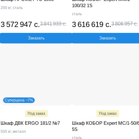
100/32 1S
200 кг; сталь
сталь
3 572 947 с.
3 616 619 с.
3 841 933 с.
3 806 957 с.
Заказать
Заказать
Суперцена −7%
Под заказ
Под заказ
Шкаф ДВК ERGO 181/2 №7
Шкаф КОБОР Expert MC/1-50/
5S
500 кг; металл
сталь