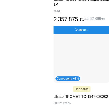
1P
сталь
2 357 875 с.
2 562 899 с.
Заказать
Суперцена −8%
Под заказ
Шкаф ПРОМЕТ TC-1947-020202
200 кг; сталь