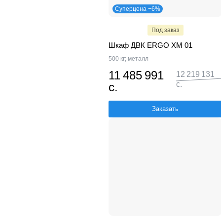
Суперцена −6%
Под заказ
Шкаф ДВК ERGO XM 01
500 кг; металл
11 485 991
12 219 131
с.
с.
Заказать