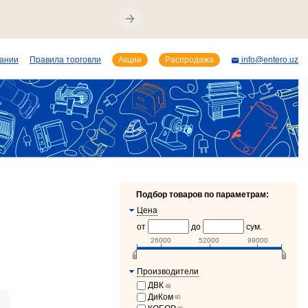
пании
Правила торговли
Акции
Распродажа
info@entero.uz
Подбор товаров по параметрам:
Цена
от
до
сум.
26000
52000
99000
Производители
ДВК
48
ДиКом
60