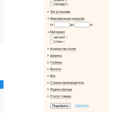
КОБОР
25
ПРОМЕТ
3
Тип установки
Максимальная нагрузка
от
до
кг
Материал
металл
71
сталь
62
Количество полок
Ширина
Глубина
Высота
Вес
Страна-производитель
Родина бренда
Статус товара
Очистить