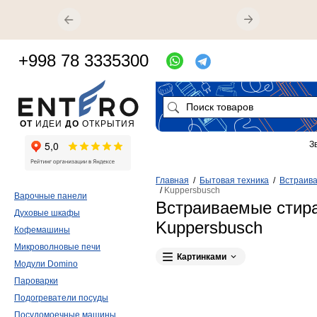
+998 78 3335300
ОТ
ИДЕИ
ДО
ОТКРЫТИЯ
З
Главная
/
Бытовая техника
/
Встраива
/
Kuppersbusch
Варочные панели
Встраиваемые стир
Духовые шкафы
Kuppersbusch
Кофемашины
Микроволновые печи
Картинками
Модули Domino
Пароварки
Подогреватели посуды
Посудомоечные машины