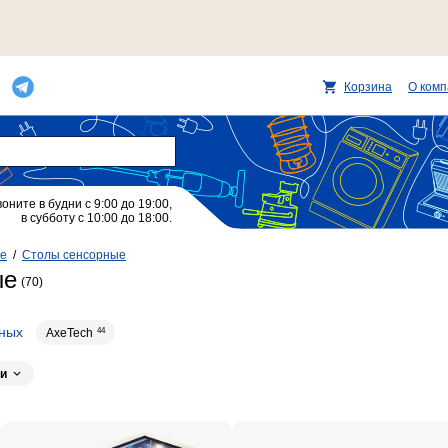
Корзина
О ком
воните в будни с 9:00 до 19:00,
в субботу с 10:00 до 18:00.
ие
/
Столы сенсорные
ые
(70)
вных
AxeTech
44
и