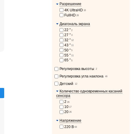
Разрешение
4K UltraHD
16
FullHD
28
Диагональ экрана
22 ″
2
27 ″
3
32 ″
12
43 ″
11
50 ″
5
55 ″
11
65 ″
5
Регулировка высоты
2
Регулировка угла наклона
46
Детский
12
Количество одновременных касаний
сенсора
2
26
10
17
20
26
Напряжение
220 В
64