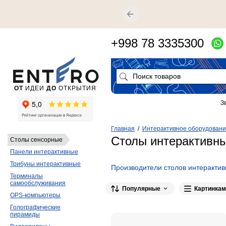
+998 78 3335300
ОТ
ИДЕИ
ДО
ОТКРЫТИЯ
З
Главная
/
Интерактивное оборудован
Столы интерактивн
Столы сенсорные
Панели интерактивные
Трибуны интерактивные
Производители столов интеракти
Терминалы
самообслуживания
Популярные
Картинкам
OPS-компьютеры
Голографические
пирамиды