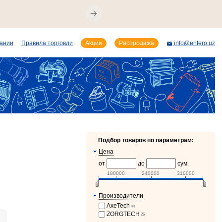
пании
Правила торговли
Акции
Распродажа
info@entero.uz
Подбор товаров по параметрам:
Цена
от
до
сум.
180000
240000
310000
Производители
AxeTech
44
ZORGTECH
26