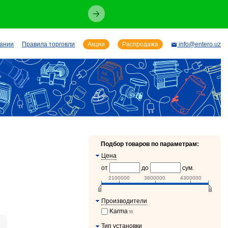
пании
Правила торговли
Акции
Распродажа
info@entero.uz
Подбор товаров по параметрам:
Цена
от
до
сум.
2100000
3800000
4300000
Производители
Karma
56
Тип установки