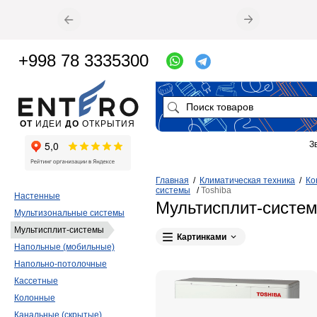
+998 78 3335300
ОТ
ИДЕИ
ДО
ОТКРЫТИЯ
З
Главная
/
Климатическая техника
/
Ко
системы
/
Toshiba
Настенные
Мультисплит-систем
Мультизональные системы
Мультисплит-системы
Картинками
Напольные (мобильные)
Напольно-потолочные
Кассетные
Колонные
Канальные (скрытые)