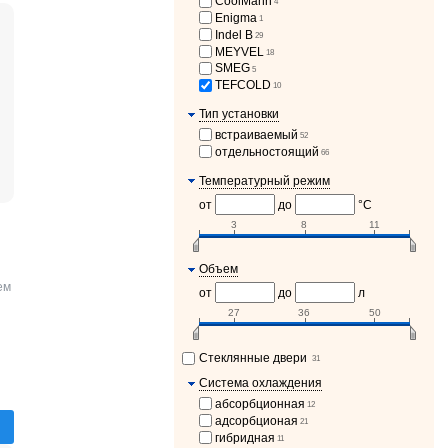
CoolMann
4
Enigma
1
Indel B
29
MEYVEL
18
SMEG
5
TEFCOLD
10
Тип установки
встраиваемый
52
отдельностоящий
66
Температурный режим
от
до
°C
3
8
11
Объем
ем
от
до
л
27
36
50
Стеклянные двери
31
Система охлаждения
абсорбционная
12
адсорбционая
21
гибридная
11