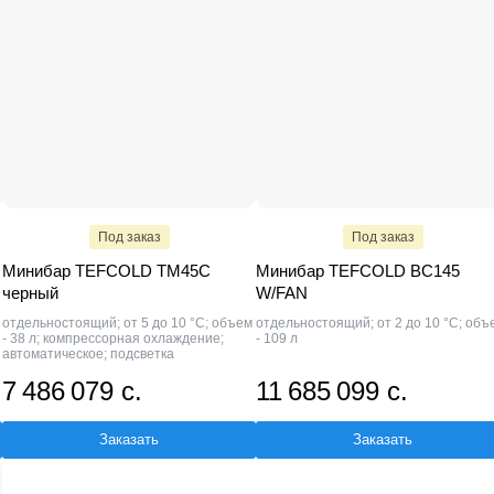
Под заказ
Под заказ
Минибар TEFCOLD TM45С
Минибар TEFCOLD BC145
черный
W/FAN
отдельностоящий; от 5 до 10 °C; объем
отдельностоящий; от 2 до 10 °C; объ
- 38 л; компрессорная охлаждение;
- 109 л
автоматическое; подсветка
7 486 079 с.
11 685 099 с.
Заказать
Заказать