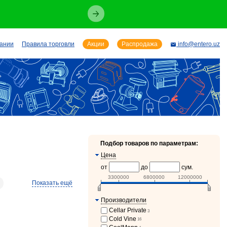
пании
Правила торговли
Акции
Распродажа
info@entero.uz
Подбор товаров по параметрам:
Цена
от
до
сум.
3300000
6800000
12000000
Показать ещё
Производители
Cellar Private
3
Cold Vine
16