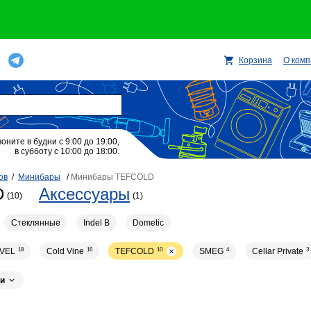
Корзина
О ком
воните в будни с 9:00 до 19:00,
в субботу с 10:00 до 18:00.
ов
/
Минибары
/
Минибары TEFCOLD
D
Аксессуары
(10)
(1)
Стеклянные
Indel B
Dometic
VEL
18
Cold Vine
16
TEFCOLD
10
SMEG
4
Cellar Private
3
и