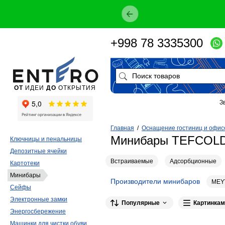
+998 78 3335300
ОТ
ИДЕИ
ДО
ОТКРЫТИЯ
З
Главная
/
Оснащение гостиниц и офис
Минибары TEFCOL
Ключницы и пенальницы
Депозитные ячейки
Встраиваемые
Адсорбционные
Картотеки
Минибары
Производители минибаров
MEY
Сейфы
Indel B
1
Электронные замки
Популярные
Картинкам
Энергосбережение
Машинки для чистки обуви