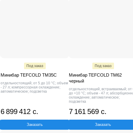
Под заказ
Под заказ
Минибар TEFCOLD TM35C
Минибар TEFCOLD TM62
черный
отдельностоящий; от 5 до 10 °C; объем
- 27 л; компрессорная охлаждение;
отдельностоящий, встраиваемый; от 
автоматическое; подсветка
до +10 °C; объем - 47 л; абсорбционн
охлаждение; автоматическое;
подсветка
6 899 412 с.
7 161 569 с.
Заказать
Заказать