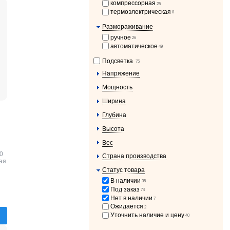
компрессорная
25
термоэлектрическая
8
Размораживание
ручное
26
автоматическое
49
Подсветка
75
Напряжение
Мощность
Ширина
Глубина
Высота
Вес
0
Страна производства
ая
Статус товара
В наличии
35
Под заказ
74
Нет в наличии
7
Ожидается
2
Уточнить наличие и цену
40