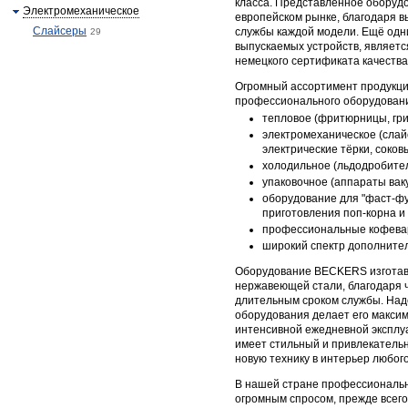
класса. Представленное оборуд
Электромеханическое
европейском рынке, благодаря в
Слайсеры
службы каждой модели. Ещё од
29
выпускаемых устройств, являет
немецкого сертификата качества
Огромный ассортимент продукц
профессионального оборудован
тепловое (фритюрницы, гри
электромеханическое (слай
электрические тёрки, соков
холодильное (льдодробите
упаковочное (аппараты ваку
оборудование для "фаст-фу
приготовления поп-корна и 
профессиональные кофева
широкий спектр дополнител
Оборудование BECKERS изготав
нержавеющей стали, благодаря 
длительным сроком службы. Над
оборудования делает его максим
интенсивной ежедневной эксплуа
имеет стильный и привлекатель
новую технику в интерьер любог
В нашей стране профессиональн
огромным спросом, прежде всего