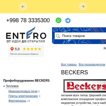
+998 78 3335300
ОТ
ИДЕИ
ДО
ОТКРЫТИЯ
З
Все товары
Все производители
BECKERS
Профоборудование BECKERS
Тепловое
Микроволновые печи
5
питания всех типов. Широкий сп
Плиты электрические
3
комплексное оснащение професси
Фритюрницы
16
недорогие устройства, так и на