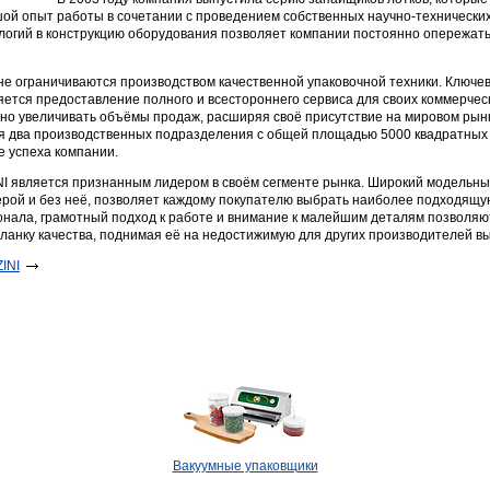
шой опыт работы в сочетании с проведением собственных научно-технически
огий в конструкцию оборудования позволяет компании постоянно опережать 
не ограничиваются производством качественной упаковочной техники. Ключ
яется предоставление полного и всестороннего сервиса для своих коммерчес
но увеличивать объёмы продаж, расширяя своё присутствие на мировом ры
я два производственных подразделения с общей площадью 5000 квадратных 
 успеха компании.
I является признанным лидером в своём сегменте рынка. Широкий модельн
ерой и без неё, позволяет каждому покупателю выбрать наиболее подходящую
нала, грамотный подход к работе и внимание к малейшим деталям позволяю
ланку качества, поднимая её на недостижимую для других производителей вы
INI
Вакуумные упаковщики