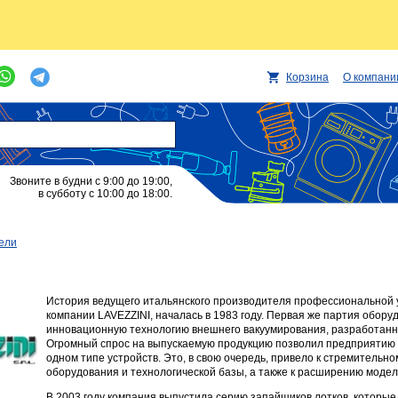
Корзина
О компани
Звоните в будни с 9:00 до 19:00,
в субботу с 10:00 до 18:00.
ели
История ведущего итальянского производителя профессиональной у
компании LAVEZZINI, началась в 1983 году. Первая же партия обор
инновационную технологию внешнего вакуумирования, разработан
Огромный спрос на выпускаемую продукцию позволил предприятию 
одном типе устройств. Это, в свою очередь, привело к стремитель
оборудования и технологической базы, а также к расширению модел
В 2003 году компания выпустила серию запайщиков лотков, которые 