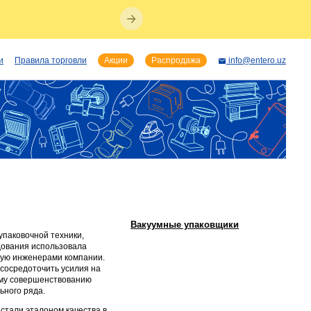
и
Правила торговли
Акции
Распродажа
info@entero.uz
Вакуумные упаковщики
паковочной техники,
удования использовала
ную инженерами компании.
сосредоточить усилия на
ному совершенствованию
ьного ряда.
стали эталоном качества в