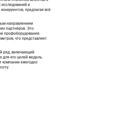
х исследований и
конкурентов, предлагая всё
евым направлением
ких партнёров. Это
нке профоборудования.
метров, что представляет
ый ряд, включающий
 для его целей модель.
т компании ежегодно
соту.