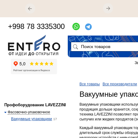
+998 78 3335300
ОТ
ИДЕИ
ДО
ОТКРЫТИЯ
З
Все товары
Все производители
Вакуумные упак
Вакуумные упаковщики использую
Профоборудование LAVEZZINI
продукция дольше хранится, сох
Фасовочно-упаковочное
техника LAVEZZINI позволяет про
Вакуумные упаковщики
сыпучих или жидких продуктов (зё
17
Каждый вакуумный упаковщик тор
длительный срок службы оборудо
недорогих устройств с невысо