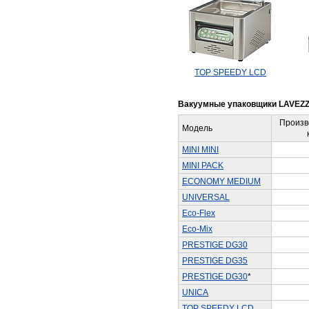
TOP SPEEDY LCD
Вакуумные упаковщики LAVEZZ
Произв
Модель
MINI MINI
MINI PACK
ECONOMY MEDIUM
UNIVERSAL
Eco-Flex
Eco-Mix
PRESTIGE DG30
PRESTIGE DG35
PRESTIGE DG30
*
UNICA
TOP SPEEDY LCD