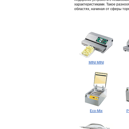
характеристиками. Такое разно
областях, начиная от сферы тор
MINI MINI
Eco-Mix
P