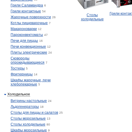
Грили Саламандра
6
Грили контактные
54
Грили конта
Столы
Жарочные поверхности
26
холодильные
Котлы пищеварочные
7
Макароноварки
12
Пароконвектоматы
47
Печи для пиццы
16
Печи конвекционные
12
Плиты электрические
24
Сковороды
опрокидывающиеся
7
Тостеры
5
Фритюрницы
14
Шкафы жарочные, печи
хлебопекарные
5
Холодильное
Витрины настольные
24
Льдогенераторы
18
Столы для пиццы и салатов
25
Столы морозильные
13
Столы холодильные
80
Шкафы морозильные
9