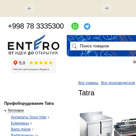
+998 78 3335300
ОТ
ИДЕИ
ДО
ОТКРЫТИЯ
З
Все товары
Все производители
Tatra
Профоборудование Tatra
Тепловое
Аппараты Sous Vide
4
Блинницы
8
Вапо-грили
7
Вафельницы
44