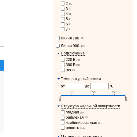
2
372
3
78
4
31
5
8
6
3
т
7
-
3
Линия 700
381
Линия 900
180
Подключение
220 В
235
380 В
508
газ
174
Температурный режим
от
до
°С
60
150
290
Структура жарочной поверхности
гладкая
359
рифленая
206
комбинированная
181
решетка
120
Материал поверхности