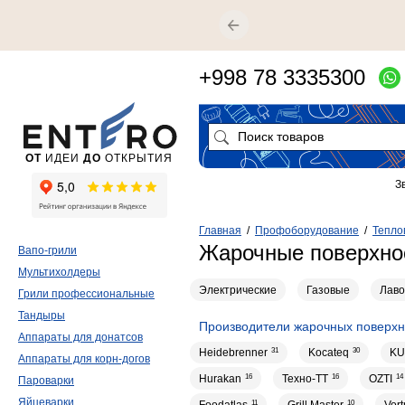
+998 78 3335300
ОТ
ИДЕИ
ДО
ОТКРЫТИЯ
З
Главная
/
Профоборудование
/
Тепло
Жарочные поверхнос
Вапо-грили
Мультихолдеры
Электрические
Газовые
Лаво
Грили профессиональные
Тандыры
Производители жарочных поверхн
Аппараты для донатсов
Heidebrenner
31
Kocateq
30
KU
Аппараты для корн-догов
Hurakan
16
Техно-ТТ
16
OZTI
14
Пароварки
Яйцеварки
11
10