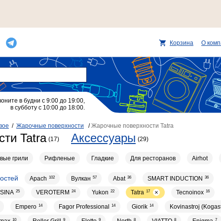
Корзина
О ком
воните в будни с 9:00 до 19:00,
в субботу с 10:00 до 18:00.
вое
/
Жарочные поверхности
/
Жарочные поверхности Tatra
ти Tatra
Аксессуары
(17)
(29)
вые грили
Рифленые
Гладкие
Для ресторанов
Airhot
остей
Apach
102
Вулкан
57
Abat
36
SMART INDUCTION
36
SINA
25
VEROTERM
24
Yukon
22
Tatra
17
Tecnoinox
16
Empero
14
Fagor Professional
14
Giorik
14
Kovinastroj (Kogas
10
9
9
8
8
7