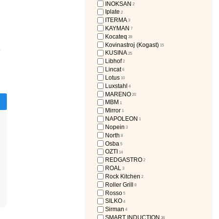
INOKSAN
2
Iplate
2
ITERMA
3
KAYMAN
7
Kocateq
39
Kovinastroj (Kogast)
15
-
KUSINA
25
Libhof
2
Lincat
6
Lotus
10
Luxstahl
4
MARENO
20
MBM
1
Mirror
1
NAPOLEON
1
Nopein
3
North
8
Osba
5
OZTI
14
REDGASTRO
2
ROAL
3
Rock Kitchen
2
Roller Grill
8
Rosso
5
SILKO
4
Sirman
4
SMART INDUCTION
36