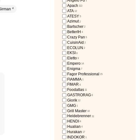
Angelo Po
1
Apach
113
Sirman
4
ATA
12
ATESY
5
Azimut
2
Bartscher
2
BetterIH
4
Crazy Pan
5
CuisinAid
2
ECOLUN
2
EKSI
8
Eletto
9
Empero
14
Enigma
7
Fagor Professional
15
FIAMMA
1
FIMAR
4
Foodatlas
11
GASTRORAG
6
Giorik
12
GMG
1
Grill Master
10
Heidebrenner
31
HENDI
4
Hualian
4
Hurakan
17
INDOKOR
1