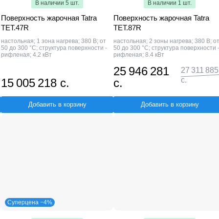
В наличии 5 шт.
В наличии 1 шт.
Поверхность жарочная Tatra
Поверхность жарочная Tatra
TET.47R
TET.87R
настольная; 1 зона нагрева; 380 В; от
настольная; 2 зоны нагрева; 380 В; о
50 до 300 °С; структура поверхности -
50 до 300 °С; структура поверхности 
рифленая; 4.2 кВт
рифленая; 8.4 кВт
25 946 281
27 311 885
с.
15 005 218 с.
с.
Добавить в корзину
Добавить в корзину
Суперцена −4%