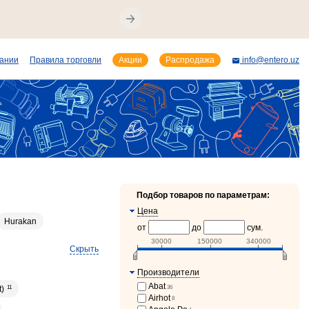
пании
Правила торговли
Акции
Распродажа
info@entero.uz
Подбор товаров по параметрам:
Цена
Hurakan
от
до
сум.
30000
150000
340000
Скрыть
Производители
Abat
36
t)
11
Airhot
8