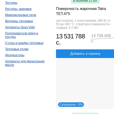
В наличии 21 шт.
Тостеры
Поверхность жарочная Tatra
Ростеры, жаровни
TET.47S
Микроволновые печи
настольная; 1 зона нагрева; 380 В; от
Витрины тепловые
50 до 300 °С; структура поверхности -
Аппараты Sous Vide
гладкая; 4.2 кВт
Подогреватели блюд и
13 531 788
14 708 406
посуды
с.
с.
Столы и шкафы тепловые
Тепловые полки
Добавить в корзину
Дегидраторы
Аппараты для фильтрации
масла
Суперцена −5%