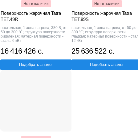
Нет в наличии
Нет в наличии
Поверхность жарочная Tatra
Поверхность жарочная Tatra
TET.49R
TET.89S
настольная; 1 зона нагрева; 380 В; от
настольная; 1 зона нагрева; от 50 до
50 до 300 °С; структура поверхности -
300 °С; структура поверхности -
рифленая; материал поверхности -
гладкая; материал поверхности - стал
сталь; 6 кВт
12 кВт
16 416 426 с.
25 636 522 с.
Подобрать аналог
Подобрать аналог