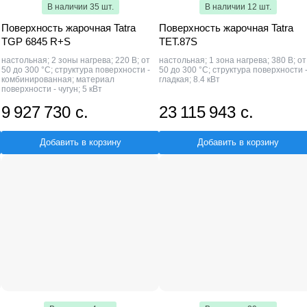
В наличии 35 шт.
В наличии 12 шт.
Поверхность жарочная Tatra
Поверхность жарочная Tatra
TGP 6845 R+S
TET.87S
настольная; 2 зоны нагрева; 220 В; от
настольная; 1 зона нагрева; 380 В; от
50 до 300 °С; структура поверхности -
50 до 300 °С; структура поверхности 
комбинированная; материал
гладкая; 8.4 кВт
поверхности - чугун; 5 кВт
9 927 730 с.
23 115 943 с.
Добавить в корзину
Добавить в корзину