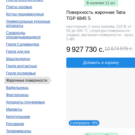
В наличии 12 шт.
Плиты газовые
Поверхность жарочная Tatra
Котлы пищеварочные
TGP 6845 S
Универсальные кухонные
аппараты
настольная; 2 зоны нагрева; 220 В; от
50 до 300 °С; структура поверхности -
Сковороды
гладкая; материал поверхности - чугун;
опрокидывающиеся
5 кВт
Грили Саламандра
9 927 730 с.
10 674 976 с.
Грили для кур
Шашлычницы
Добавить в корзину
Грили контактные
Грили роликовые
Жарочные поверхности
Вафельницы
Фритюрницы
Аппараты пончиковые
Мармиты
Кипятильники
Суперцена −8%
Рисоварки
Термомиксеры