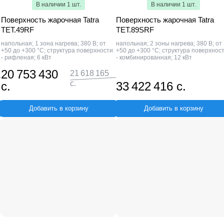
В наличии 1 шт.
В наличии 1 шт.
Поверхность жарочная Tatra
Поверхность жарочная Tatra
TET.49RF
TET.89SRF
напольная; 1 зона нагрева; 380 В; от
напольная; 2 зоны нагрева; 380 В; от
+50 до +300 °С; структура поверхности
+50 до +300 °С; структура поверхнос
- рифленая; 6 кВт
- комбинированная; 12 кВт
20 753 430
21 618 165
с.
с.
33 422 416 с.
Добавить в корзину
Добавить в корзину