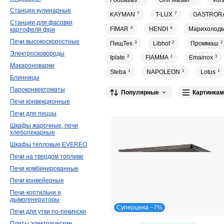
Foodatlas
Grill Master
Vor
Станции кулинарные
KAYMAN
7
T-LUX
7
GASTROR
Станции для фасовки
FIMAR
4
HENDI
4
Марихолод
картофеля фри
Печи высокоскоростные
ПищТех
3
Libhof
2
Проммаш
2
Электросковороды
Iplate
2
FIAMMA
1
Emainox
1
Макароноварки
Steba
1
NAPOLEON
1
Lotus
1
Блинницы
Пароконвектоматы
Популярные
Картинкам
Печи конвекционные
Печи для пиццы
Шкафы жарочные, печи
хлебопекарные
Шкафы тепловые EVEREO
Печи на твердом топливе
Печи комбинированные
Печи конвейерные
Печи-коптильни и
дымогенераторы
Суперцена −7%
Печи для утки по-пекински
Плиты электрические