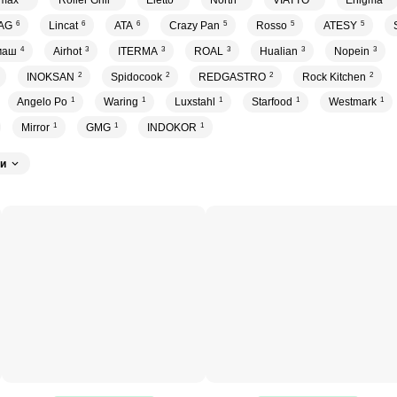
tmax
Roller Grill
Eletto
North
VIATTO
Enigma
AG
6
Lincat
6
ATA
6
Crazy Pan
5
Rosso
5
ATESY
5
маш
4
Airhot
3
ITERMA
3
ROAL
3
Hualian
3
Nopein
3
INOKSAN
2
Spidocook
2
REDGASTRO
2
Rock Kitchen
2
Angelo Po
1
Waring
1
Luxstahl
1
Starfood
1
Westmark
1
Mirror
1
GMG
1
INDOKOR
1
и