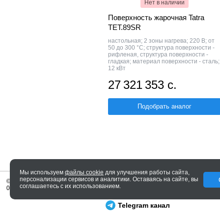
Нет в наличии
Поверхность жарочная Tatra
TET.89SR
настольная; 2 зоны нагрева; 220 В; от
50 до 300 °С; структура поверхности -
рифленая, структура поверхности -
гладкая; материал поверхности - сталь;
12 кВт
27 321 353 с.
Подобрать аналог
Мы используем
файлы cookie
для улучшения работы сайта,
персонализации сервисов и аналитики. Оставаясь на сайте, вы
© 2005—2026 ENTERO
соглашаетесь с их использованием.
0.047 сек.
Telegram канал