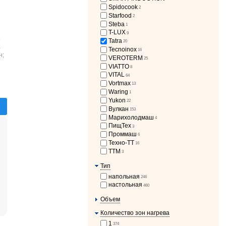
Spidocook
2
Starfood
2
Steba
1
T-LUX
9
т
Tatra
20
-
Tecnoinox
16
н;
VEROTERM
25
VIATTO
8
VITAL
64
Vortmax
13
Waring
1
Yukon
22
Вулкан
153
Марихолодмаш
4
ПищТех
3
Проммаш
6
Техно-ТТ
16
ТТМ
3
Тип
напольная
246
настольная
460
Объем
Количество зон нагрева
1
374