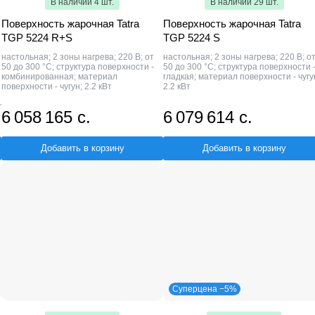
В наличии 4 шт.
В наличии 29 шт.
Поверхность жарочная Tatra
Поверхность жарочная Tatra
TGP 5224 R+S
TGP 5224 S
настольная; 2 зоны нагрева; 220 В; от
настольная; 2 зоны нагрева; 220 В; о
50 до 300 °С; структура поверхности -
50 до 300 °С; структура поверхности 
комбинированная; материал
гладкая; материал поверхности - чугу
поверхности - чугун; 2.2 кВт
2.2 кВт
6 058 165 с.
6 079 614 с.
Добавить в корзину
Добавить в корзину
Суперцена −5%