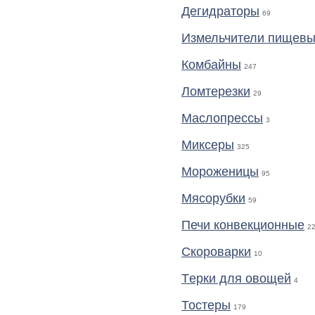
Дегидраторы
69
Измельчители пищевы
Комбайны
247
Ломтерезки
29
Маслопрессы
3
Миксеры
325
Мороженицы
95
Мясорубки
59
Печи конвекционные
2
Скороварки
10
Тeрки для овощей
4
Тостеры
179