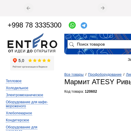
+998 78 3335300
ОТ
ИДЕИ
ДО
ОТКРЫТИЯ
З
Все товары
/
Профоборудование
/
Ли
Мармит ATESY Ривь
Тепловое
Холодильное
Код товара:
120602
Электромеханическое
Оборудование для кафе-
мороженого
Хлебопекарное
Кондитерское
Оборудование для