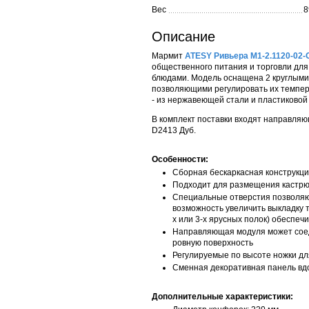
Вес
8
Описание
Мармит
ATESY Ривьера М1-2.1120-02-
общественного питания и торговли дл
блюдами. Модель оснащена 2 круглыми
позволяющими регулировать их темпер
- из нержавеющей стали и пластиковой
В комплект поставки входят направляю
D2413 Дуб.
Особенности:
Сборная бескаркасная конструкц
Подходит для размещения кастрюл
Специальные отверстия позволяют 
возможность увеличить выкладку т
х или 3-х ярусных полок) обеспе
Направляющая модуля может сое
ровную поверхность
Регулируемые по высоте ножки дл
Сменная декоративная панель вд
Дополнительные характеристики: