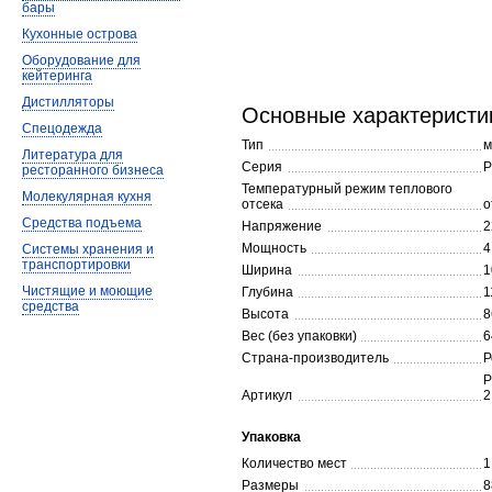
бары
Кухонные острова
Оборудование для
кейтеринга
Дистилляторы
Основные характеристи
Спецодежда
Тип
м
Литература для
Серия
Р
ресторанного бизнеса
Температурный режим теплового
Молекулярная кухня
отсека
о
Средства подъема
Напряжение
2
Мощность
4
Системы хранения и
транспортировки
Ширина
1
Чистящие и моющие
Глубина
1
средства
Высота
8
Вес (без упаковки)
6
Страна-производитель
Р
Р
Артикул
2
Упаковка
Количество мест
1
Размеры
8