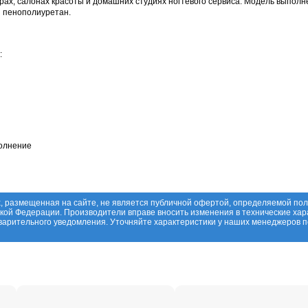
рах, салонах красоты и домашних студиях ногтевого сервиса. Модель выполн
й пенополиуретан.
:
полнение
, размещенная на сайте, не является публичной офертой, определяемой по
ской Федерации. Производители вправе вносить изменения в технические хар
дварительного уведомления. Уточняйте характеристики у наших менеджеров