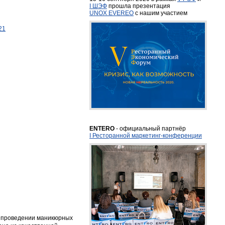
I ШЭФ
прошла презентация
UNOX EVEREO
с нашим участием
21
ENTERO
- официальный партнёр
I Ресторанной маркетинг-конференции
и проведении маникюрных