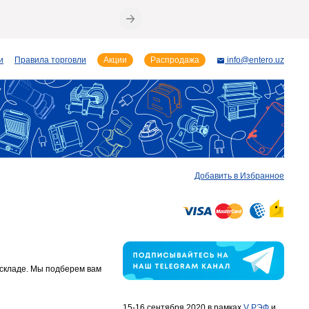
и
Правила торговли
Акции
Распродажа
info@entero.uz
Добавить в Избранное
 складе. Мы подберем вам
15-16 сентября 2020 в рамках
V РЭФ
и