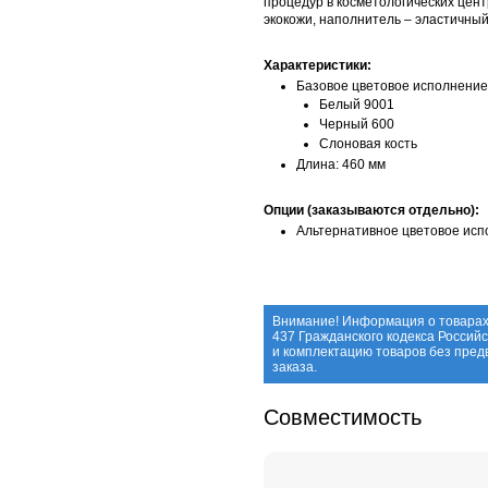
процедур в косметологических цент
экокожи, наполнитель – эластичны
Характеристики:
Базовое цветовое исполнение
Белый 9001
Черный 600
Слоновая кость
Длина: 460 мм
Опции (заказываются отдельно):
Альтернативное цветовое ис
Внимание! Информация о товарах
437 Гражданского кодекса Россий
и комплектацию товаров без пре
заказа.
Совместимость