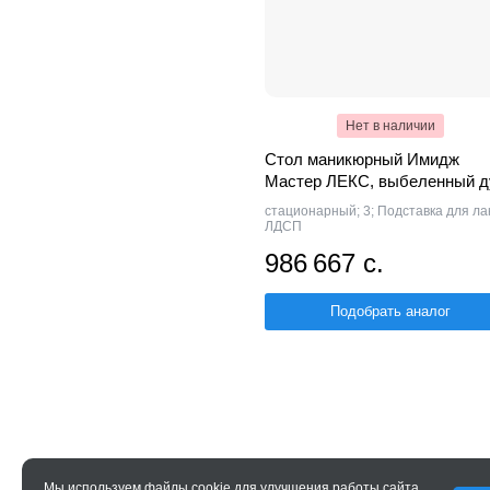
Нет в наличии
Стол маникюрный Имидж
Мастер ЛЕКС, выбеленный д
стационарный; 3; Подставка для ла
ЛДСП
986 667 с.
Подобрать аналог
Мы используем
файлы cookie
для улучшения работы сайта,