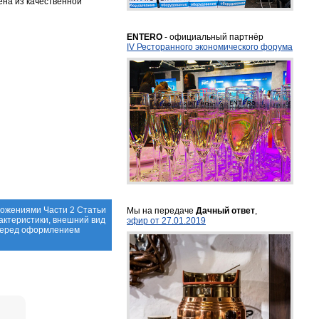
ена из качественной
ENTERO
- официальный партнёр
IV Ресторанного экономического форума
ложениями Части 2 Статьи
Мы на передаче
Дачный ответ
,
актеристики, внешний вид
эфир от 27.01.2019
 перед оформлением