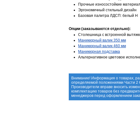
Прочные износостойкие материал
Эргономичный стильный дизайн
Базовая палитра ЛДСП: белый Н
Опции (заказываются отдельно):
Столешница с встроенной вытяжк
Маникюрный валик 350 мм
Маникюрный валик 460 мм
Маникюрная подставка
Альтернативное цветовое испол
Внимание! Информация о товарах, ра
определяемой положениями Части 2 С
Производители вправе вносить измене
комплектацию товаров без предварит
менеджеров перед оформлением зака