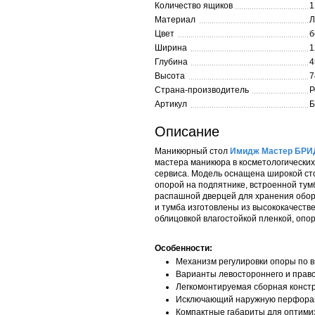
Количество ящиков
1
Материал
Цвет
б
Ширина
1
Глубина
4
Высота
7
Страна-производитель
Р
Артикул
Описание
Маникюрный стол
Имидж Мастер БР
мастера маникюра в косметологических
сервиса. Модель оснащена широкой ст
опорой на подпятнике, встроенной ту
распашной дверцей для хранения обор
и тумба изготовлены из высококачест
облицовкой влагостойкой пленкой, опор
Особенности:
Механизм регулировки опоры по 
Варианты левостороннего и прав
Легкомонтируемая сборная конст
Исключающий наружную перфора
Компактные габариты для оптими