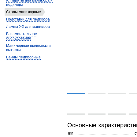
Аппараты для маникюра и
педикюра
Столы маникюрные
Подставки для педикюра
Лампы УФ для маникюра
Вспомогательное
оборудование
Маникюрные пылесосы и
вытяжки
Ванны педикюрные
Основные характеристи
Тип
с