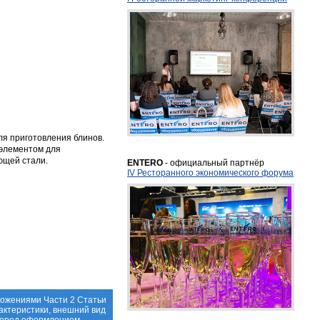
ля приготовления блинов.
 элементом для
ющей стали.
ENTERO
- официальный партнёр
IV Ресторанного экономического форума
ложениями Части 2 Статьи
актеристики, внешний вид