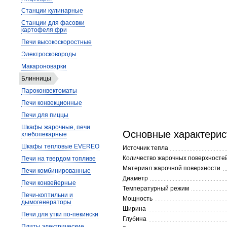
Станции кулинарные
Станции для фасовки
картофеля фри
Печи высокоскоростные
Электросковороды
Макароноварки
Блинницы
Пароконвектоматы
Печи конвекционные
Печи для пиццы
Шкафы жарочные, печи
Основные характерис
хлебопекарные
Шкафы тепловые EVEREO
Источник тепла
Количество жарочных поверхносте
Печи на твердом топливе
Материал жарочной поверхности
Печи комбинированные
Диаметр
Печи конвейерные
Температурный режим
Печи-коптильни и
Мощность
дымогенераторы
Ширина
Печи для утки по-пекински
Глубина
Плиты электрические