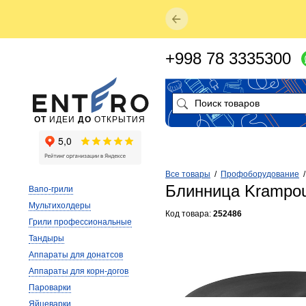
+998 78 3335300
ОТ
ИДЕИ
ДО
ОТКРЫТИЯ
Все товары
/
Профоборудование
Блинница Kramp
Вапо-грили
Мультихолдеры
Код товара:
252486
Грили профессиональные
Тандыры
Аппараты для донатсов
Аппараты для корн-догов
Пароварки
Яйцеварки