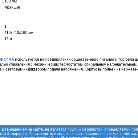
160 мм
Франция
1
410x410x190 мм
18 кг
CSRO4AA
используется на предприятиях общественного питания и торговли д
елью управления с механическим термостатом, спиральным нагревательным
 и световым индикатором подачи напряжения. Корпус выполнен из нержаве
, размещенная на сайте, не является публичной офертой, определяемой по
ской Федерации. Производители вправе вносить изменения в технические хар