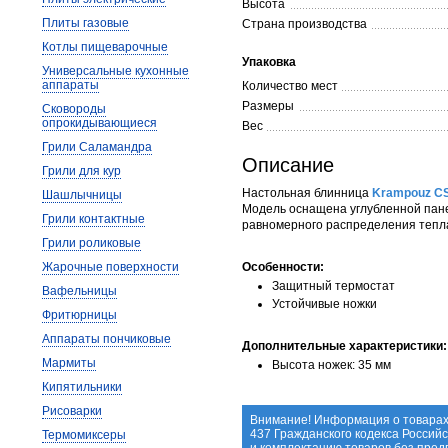
Высота
Плиты газовые
Страна производства
Котлы пищеварочные
Упаковка
Универсальные кухонные
аппараты
Количество мест
Размеры
Сковороды
опрокидывающиеся
Вес
Грили Саламандра
Описание
Грили для кур
Настольная блинница
Krampouz 
Шашлычницы
Модель оснащена углубленной пан
Грили контактные
равномерного распределения тепла
Грили роликовые
Жарочные поверхности
Особенности:
Защитный термостат
Вафельницы
Устойчивые ножки
Фритюрницы
Аппараты пончиковые
Дополнительные характеристики:
Мармиты
Высота ножек: 35 мм
Кипятильники
Рисоварки
Внимание! Информация о товарах
437 Гражданского кодекса Россий
Термомиксеры