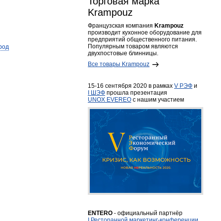
Торговая марка
Krampouz
Французская компания
Krampouz
производит кухонное оборудование для
предприятий общественного питания.
Популярным товаром являются
род
двухпостовые блинницы.
Все товары Krampouz
15-16 сентября 2020 в рамках
V РЭФ
и
I ШЭФ
прошла презентация
UNOX EVEREO
с нашим участием
ENTERO
- официальный партнёр
I Ресторанной маркетинг-конференции