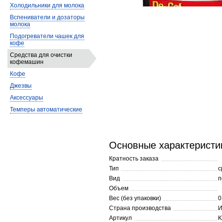
Холодильники для молока
Вспениватели и дозаторы
молока
Подогреватели чашек для
кофе
Средства для очистки
кофемашин
Кофе
Джезвы
Аксессуары
Темперы автоматические
Основные характеристи
Кратность заказа
Тип
с
Вид
п
Объем
Вес (без упаковки)
0
Страна производства
И
Артикул
K