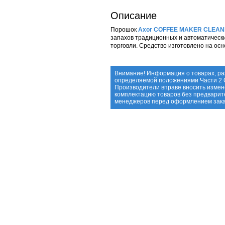
Описание
Порошок
Axor COFFEE MAKER CLEA
запахов традиционных и автоматическ
торговли. Средство изготовлено на ос
Внимание! Информация о товарах, ра
определяемой положениями Части 2 С
Производители вправе вносить измене
комплектацию товаров без предварит
менеджеров перед оформлением зака