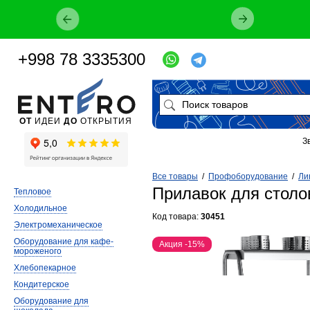
+998 78 3335300
ОТ
ИДЕИ
ДО
ОТКРЫТИЯ
З
Все товары
/
Профоборудование
/
Ли
Прилавок для столо
Тепловое
Холодильное
Код товара:
30451
Электромеханическое
Оборудование для кафе-
Акция -15%
мороженого
Хлебопекарное
Кондитерское
Оборудование для