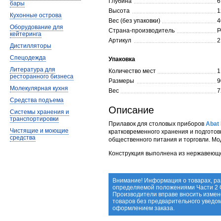
Глубина
6
бары
Высота
1
Кухонные острова
Вес (без упаковки)
4
Оборудование для
Страна-производитель
Р
кейтеринга
Артикул
2
Дистилляторы
Спецодежда
Упаковка
Литература для
Количество мест
1
ресторанного бизнеса
Размеры
9
Молекулярная кухня
Вес
7
Средства подъема
Описание
Системы хранения и
транспортировки
Прилавок для столовых приборов
Abat
Чистящие и моющие
кратковременного хранения и подготов
средства
общественного питания и торговли. М
Конструкция выполнена из нержавеюще
Внимание! Информация о товарах, ра
определяемой положениями Части 2 С
Производители вправе вносить измен
товаров без предварительного уведо
оформлением заказа.