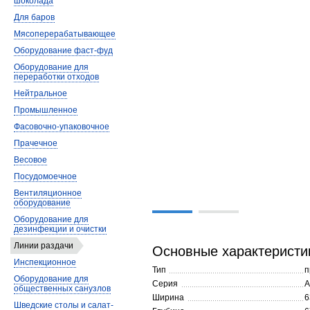
шоколада
Для баров
Мясоперерабатывающее
Оборудование фаст-фуд
Оборудование для
переработки отходов
Нейтральное
Промышленное
Фасовочно-упаковочное
Прачечное
Весовое
Посудомоечное
Вентиляционное
оборудование
Оборудование для
дезинфекции и очистки
Линии раздачи
Основные характеристи
Инспекционное
Тип
п
Оборудование для
Серия
А
общественных санузлов
Ширина
6
Шведские столы и салат-