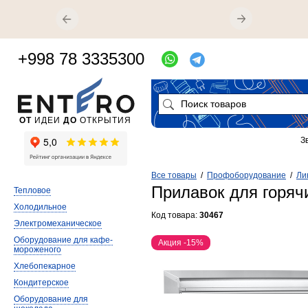
+998 78 3335300
ОТ
ИДЕИ
ДО
ОТКРЫТИЯ
З
Все товары
/
Профоборудование
/
Ли
Прилавок для горяч
Тепловое
Холодильное
Код товара:
30467
Электромеханическое
Оборудование для кафе-
Акция -15%
мороженого
Хлебопекарное
Кондитерское
Оборудование для