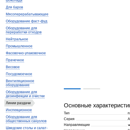
шоколада
Для баров
Мясоперерабатывающее
Оборудование фаст-фуд
Оборудование для
переработки отходов
Нейтральное
Промышленное
Фасовочно-упаковочное
Прачечное
Весовое
Посудомоечное
Вентиляционное
оборудование
Оборудование для
дезинфекции и очистки
Линии раздачи
Основные характеристи
Инспекционное
Тип
п
Оборудование для
Серия
А
общественных санузлов
Направляющие
Шведские столы и салат-