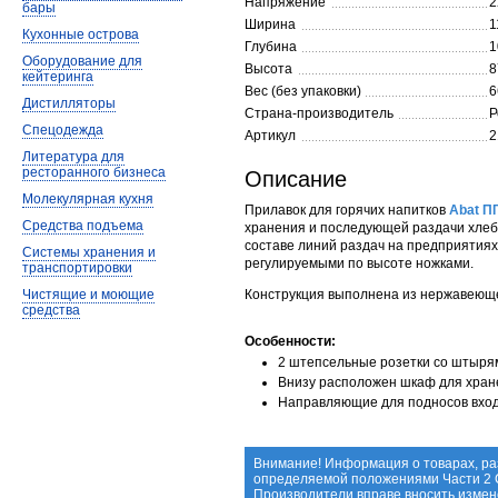
Напряжение
2
бары
Ширина
1
Кухонные острова
Глубина
1
Оборудование для
Высота
8
кейтеринга
Вес (без упаковки)
6
Дистилляторы
Страна-производитель
Р
Спецодежда
Артикул
2
Литература для
ресторанного бизнеса
Описание
Молекулярная кухня
Прилавок для горячих напитков
Abat П
Средства подъема
хранения и последующей раздачи хлебо
составе линий раздач на предприятия
Системы хранения и
регулируемыми по высоте ножками.
транспортировки
Чистящие и моющие
Конструкция выполнена из нержавеюще
средства
Особенности:
2 штепсельные розетки со штыря
Внизу расположен шкаф для хран
Направляющие для подносов входя
Внимание! Информация о товарах, ра
определяемой положениями Части 2 С
Производители вправе вносить измен