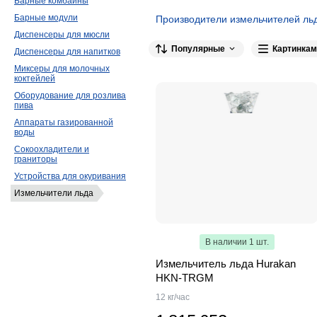
Барные комбайны
Барные модули
Производители измельчителей ль
Диспенсеры для мюсли
Kocateq
3
Ceado barcult
3
HEN
Популярные
Картинкам
Диспенсеры для напитков
Vema
2
Hurakan
2
Airhot
2
Миксеры для молочных
коктейлей
Master Lee
2
Apach
2
VIATTO
2
Оборудование для розлива
SCOTSMAN
1
FIMAR
1
Bartsch
пива
Аппараты газированной
воды
Сокоохладители и
граниторы
Устройства для окуривания
Измельчители льда
В наличии 1 шт.
Измельчитель льда Hurakan
HKN-TRGM
12 кг/час