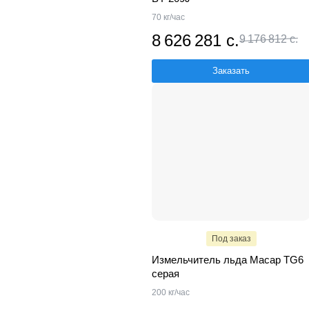
70 кг/час
8 626 281 с.
9 176 812 с.
Заказать
Под заказ
Измельчитель льда Macap TG6
серая
200 кг/час