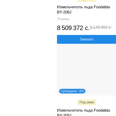
Измельчитель льда Foodatlas
BY-208J
70 кг/час
8 509 372 с.
9 149 952 с.
Заказать
Суперцена −6%
Под заказ
Измельчитель льда Foodatlas
BY-209J