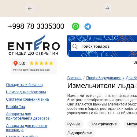
+998 78 3335300
ОТ
ИДЕИ
ДО
ОТКРЫТИЯ
З
Главная
/
Профоборудование
/
Для б
Измельчители льда
Охладители бокалов
Шоколадные фонтаны
Измельчители льда – это профессиона
Системы хранения вина
быстрого преобразования кусков льда 
Они являются важным элементом обору
Bubble Tea
особенно в барах, ресторанах и кафе, 
учреждениях и на спортивных объекта
Аппараты для
приготовления десертов
Ручные
Электрические
Меха
Аппараты для горячего
шоколада
Льдодробилки