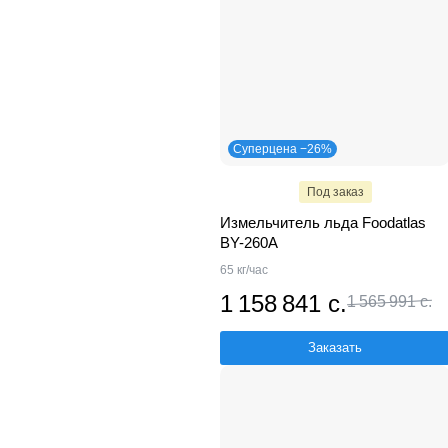
Суперцена −26%
Под заказ
Измельчитель льда Foodatlas
BY-260A
65 кг/час
1 158 841 с.
1 565 991 с.
Заказать