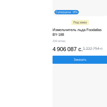
Суперцена −8%
Под заказ
Измельчитель льда Foodatlas
BY-188
200 кг/час
4 906 087 с.
5 332 754 с.
Заказать